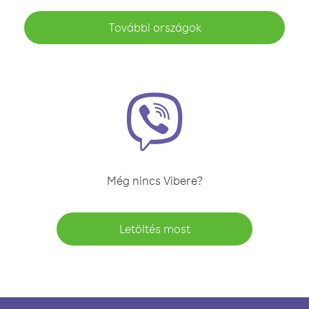
További országok
Még nincs Vibere?
Letöltés most