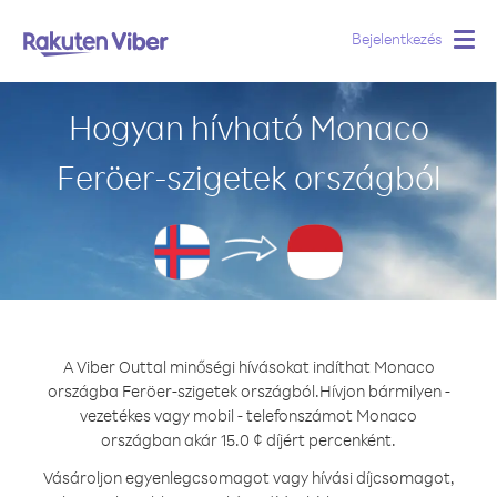
Bejelentkezés
Togg
navig
Hogyan hívható Monaco
Feröer-szigetek országból
A Viber Outtal minőségi hívásokat indíthat Monaco
országba Feröer-szigetek országból.
Hívjon bármilyen -
vezetékes vagy mobil - telefonszámot Monaco
országban akár 15.0 ¢ díjért percenként.
Vásároljon egyenlegcsomagot vagy hívási díjcsomagot,