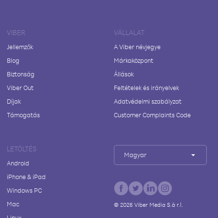
VIBER
VÁLLALAT
Jellemzők
A Viber névjegye
Blog
Márkaközpont
Biztonság
Állások
Viber Out
Feltételek és irányelvek
Díjak
Adatvédelmi szabályzat
Támogatás
Customer Complaints Code
LETÖLTÉS
Magyar
Android
iPhone & iPad
Windows PC
Mac
©
2026
Viber Media S.à r.l.
Linux