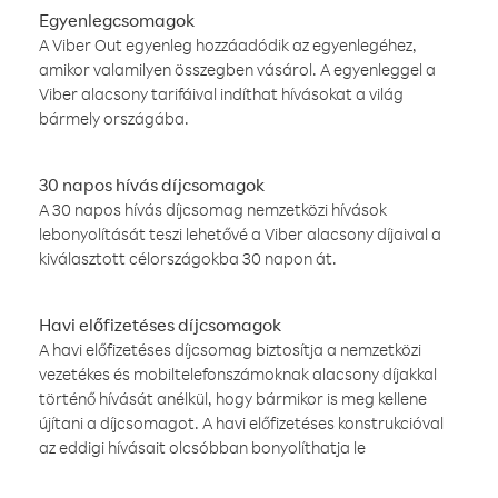
Egyenlegcsomagok
A Viber Out egyenleg hozzáadódik az egyenlegéhez,
amikor valamilyen összegben vásárol. A egyenleggel a
Viber alacsony tarifáival indíthat hívásokat a világ
bármely országába.
30 napos hívás díjcsomagok
A 30 napos hívás díjcsomag nemzetközi hívások
lebonyolítását teszi lehetővé a Viber alacsony díjaival a
kiválasztott célországokba 30 napon át.
Havi előfizetéses díjcsomagok
A havi előfizetéses díjcsomag biztosítja a nemzetközi
vezetékes és mobiltelefonszámoknak alacsony díjakkal
történő hívását anélkül, hogy bármikor is meg kellene
újítani a díjcsomagot. A havi előfizetéses konstrukcióval
az eddigi hívásait olcsóbban bonyolíthatja le