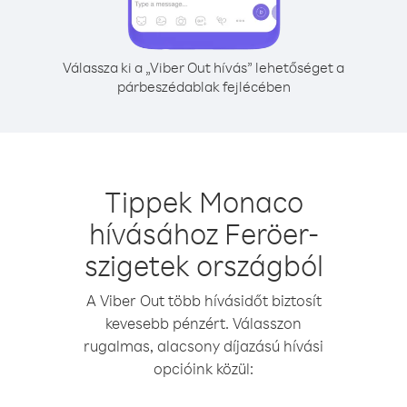
Válassza ki a „Viber Out hívás” lehetőséget a
párbeszédablak fejlécében
Tippek Monaco
hívásához Feröer-
szigetek országból
A Viber Out több hívásidőt biztosít
kevesebb pénzért. Válasszon
rugalmas, alacsony díjazású hívási
opcióink közül: