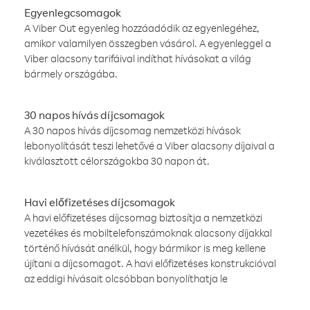
Egyenlegcsomagok
A Viber Out egyenleg hozzáadódik az egyenlegéhez,
amikor valamilyen összegben vásárol. A egyenleggel a
Viber alacsony tarifáival indíthat hívásokat a világ
bármely országába.
30 napos hívás díjcsomagok
A 30 napos hívás díjcsomag nemzetközi hívások
lebonyolítását teszi lehetővé a Viber alacsony díjaival a
kiválasztott célországokba 30 napon át.
Havi előfizetéses díjcsomagok
A havi előfizetéses díjcsomag biztosítja a nemzetközi
vezetékes és mobiltelefonszámoknak alacsony díjakkal
történő hívását anélkül, hogy bármikor is meg kellene
újítani a díjcsomagot. A havi előfizetéses konstrukcióval
az eddigi hívásait olcsóbban bonyolíthatja le