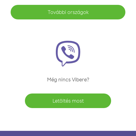
További országok
Még nincs Vibere?
Letöltés most