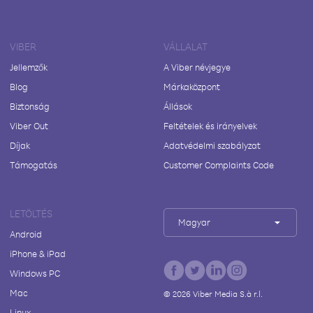
VIBER
VÁLLALAT
Jellemzők
A Viber névjegye
Blog
Márkaközpont
Biztonság
Állások
Viber Out
Feltételek és irányelvek
Díjak
Adatvédelmi szabályzat
Támogatás
Customer Complaints Code
LETÖLTÉS
Magyar
Android
iPhone & iPad
Windows PC
Mac
©
2026
Viber Media S.à r.l.
Linux