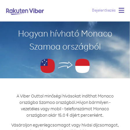
Bejelentkezés
Togg
navig
Hogyan hívható Monaco
Szamoa országból
A Viber Outtal minőségi hívásokat indíthat Monaco
országba Szamoa országból.
Hívjon bármilyen -
vezetékes vagy mobil - telefonszámot Monaco
országban akár 15.0 ¢ díjért percenként.
Vásároljon egyenlegcsomagot vagy hívási díjcsomagot,