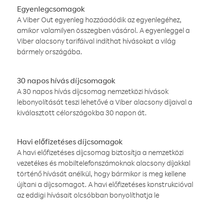
Egyenlegcsomagok
A Viber Out egyenleg hozzáadódik az egyenlegéhez,
amikor valamilyen összegben vásárol. A egyenleggel a
Viber alacsony tarifáival indíthat hívásokat a világ
bármely országába.
30 napos hívás díjcsomagok
A 30 napos hívás díjcsomag nemzetközi hívások
lebonyolítását teszi lehetővé a Viber alacsony díjaival a
kiválasztott célországokba 30 napon át.
Havi előfizetéses díjcsomagok
A havi előfizetéses díjcsomag biztosítja a nemzetközi
vezetékes és mobiltelefonszámoknak alacsony díjakkal
történő hívását anélkül, hogy bármikor is meg kellene
újítani a díjcsomagot. A havi előfizetéses konstrukcióval
az eddigi hívásait olcsóbban bonyolíthatja le