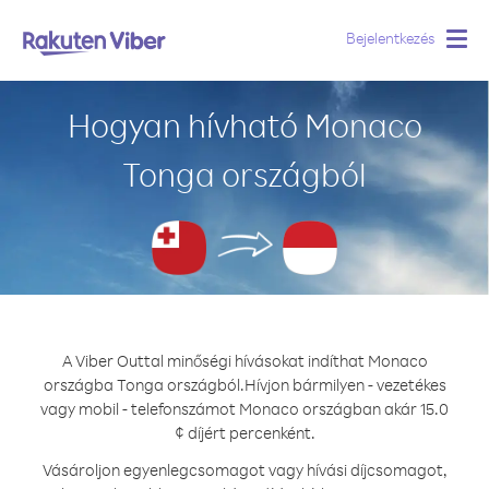
Bejelentkezés
Togg
navig
Hogyan hívható Monaco
Tonga országból
A Viber Outtal minőségi hívásokat indíthat Monaco
országba Tonga országból.
Hívjon bármilyen - vezetékes
vagy mobil - telefonszámot Monaco országban akár 15.0
¢ díjért percenként.
Vásároljon egyenlegcsomagot vagy hívási díjcsomagot,