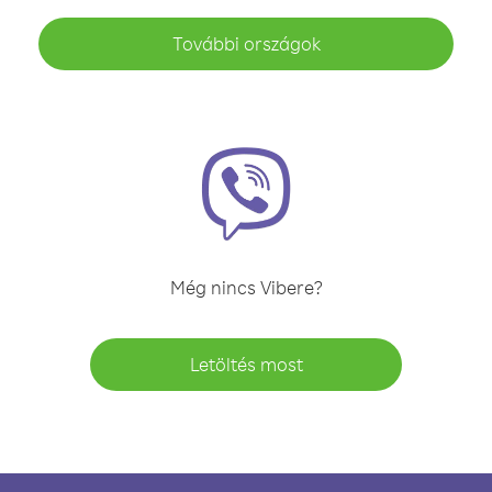
További országok
Még nincs Vibere?
Letöltés most