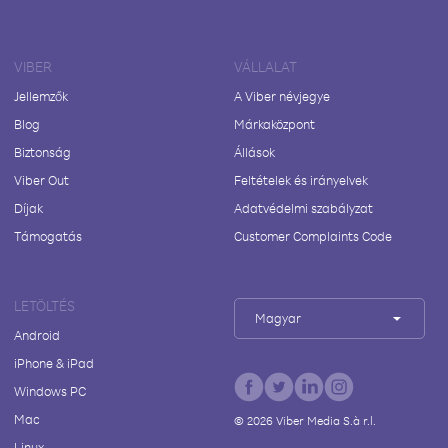
VIBER
VÁLLALAT
Jellemzők
A Viber névjegye
Blog
Márkaközpont
Biztonság
Állások
Viber Out
Feltételek és irányelvek
Díjak
Adatvédelmi szabályzat
Támogatás
Customer Complaints Code
LETÖLTÉS
Magyar
Android
iPhone & iPad
Windows PC
Mac
©
2026
Viber Media S.à r.l.
Linux