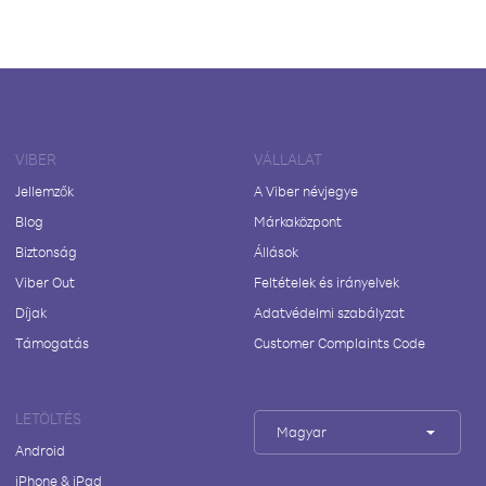
VIBER
VÁLLALAT
Jellemzők
A Viber névjegye
Blog
Márkaközpont
Biztonság
Állások
Viber Out
Feltételek és irányelvek
Díjak
Adatvédelmi szabályzat
Támogatás
Customer Complaints Code
LETÖLTÉS
Magyar
Android
iPhone & iPad