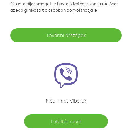
újítani a díjcsomagot. A havi előfizetéses konstrukcióval
az eddigi hívásait olcsóbban bonyolíthatja le
További országok
Még nincs Vibere?
Letöltés most