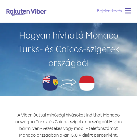
Bejelentkezés
Togg
navig
Hogyan hívható Monaco
Turks- és Caicos-szigetek
országból
A Viber Outtal minőségi hívásokat indíthat Monaco
országba Turks- és Caicos-szigetek országból.
Hívjon
bármilyen - vezetékes vagy mobil - telefonszámot
Monaco országban akár 15.0 ¢ díjért percenként.