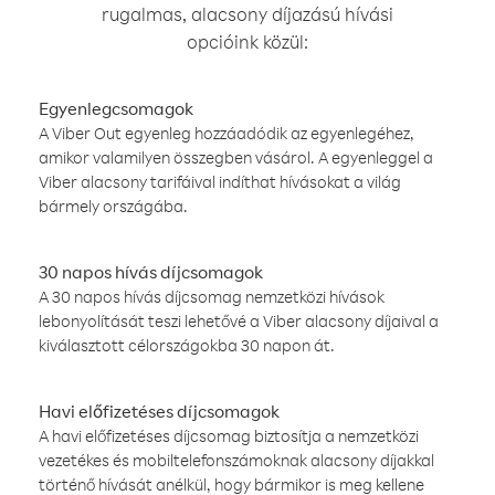
rugalmas, alacsony díjazású hívási
opcióink közül:
Egyenlegcsomagok
A Viber Out egyenleg hozzáadódik az egyenlegéhez,
amikor valamilyen összegben vásárol. A egyenleggel a
Viber alacsony tarifáival indíthat hívásokat a világ
bármely országába.
30 napos hívás díjcsomagok
A 30 napos hívás díjcsomag nemzetközi hívások
lebonyolítását teszi lehetővé a Viber alacsony díjaival a
kiválasztott célországokba 30 napon át.
Havi előfizetéses díjcsomagok
A havi előfizetéses díjcsomag biztosítja a nemzetközi
vezetékes és mobiltelefonszámoknak alacsony díjakkal
történő hívását anélkül, hogy bármikor is meg kellene