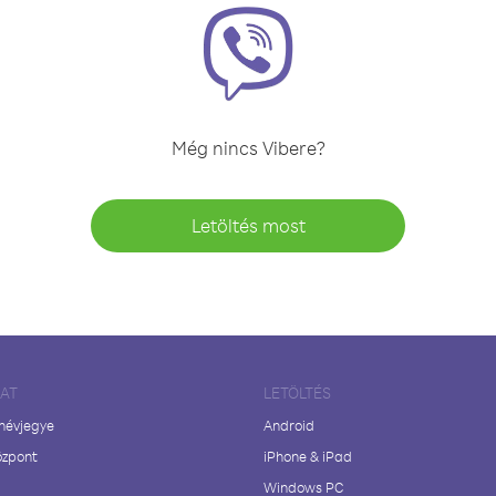
Még nincs Vibere?
Letöltés most
LAT
LETÖLTÉS
 névjegye
Android
özpont
iPhone & iPad
Windows PC