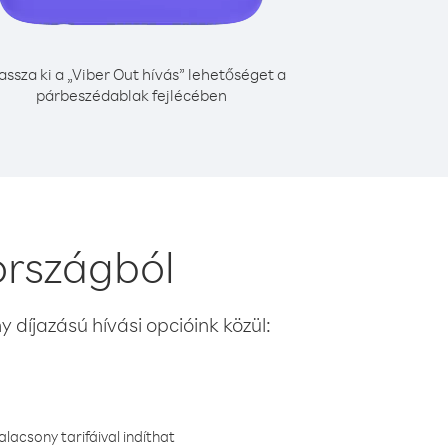
assza ki a „Viber Out hívás” lehetőséget a
párbeszédablak fejlécében
országból
 díjazású hívási opcióink közül:
lacsony tarifáival indíthat