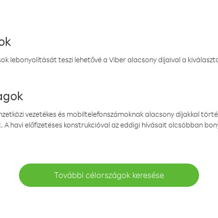
ok
k lebonyolítását teszi lehetővé a Viber alacsony díjaival a kiválas
magok
emzetközi vezetékes és mobiltelefonszámoknak alacsony díjakkal törté
. A havi előfizetéses konstrukcióval az eddigi hívásait olcsóbban bony
További célországok keresése