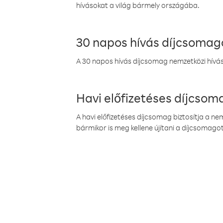
hívásokat a világ bármely országába.
30 napos hívás díjcsomag
A 30 napos hívás díjcsomag nemzetközi híváso
Havi előfizetéses díjcso
A havi előfizetéses díjcsomag biztosítja a n
bármikor is meg kellene újítani a díjcsomagot