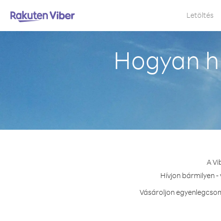
Letöltés
Hogyan h
A Vi
Hívjon bármilyen -
Vásároljon egyenlegcsom