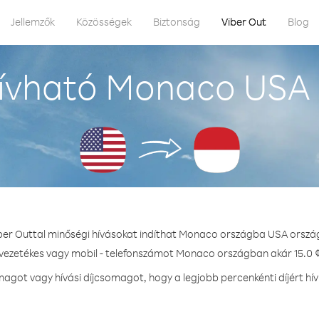
Jellemzők
Közösségek
Biztonság
Viber Out
Blog
ívható Monaco USA 
ber Outtal minőségi hívásokat indíthat Monaco országba USA orszá
 vezetékes vagy mobil - telefonszámot Monaco országban akár 15.0 ¢
agot vagy hívási díjcsomagot, hogy a legjobb percenkénti díjért h