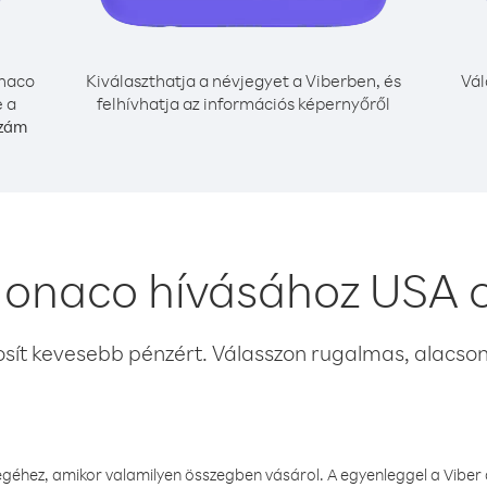
naco
Kiválaszthatja a névjegyet a Viberben, és
Vál
e a
felhívhatja az információs képernyőről
szám
onaco hívásához USA 
osít kevesebb pénzért. Válasszon rugalmas, alacsony
éhez, amikor valamilyen összegben vásárol. A egyenleggel a Viber a