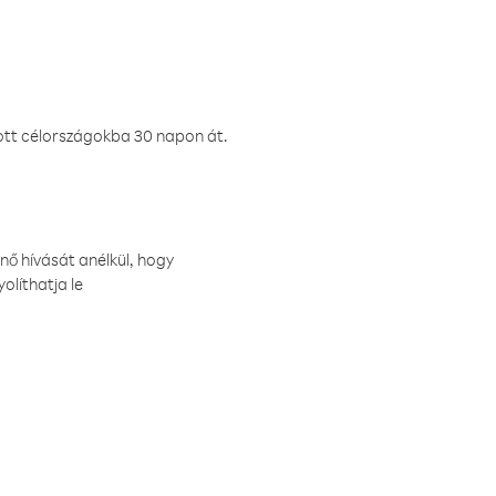
ztott célországokba 30 napon át.
nő hívását anélkül, hogy
olíthatja le