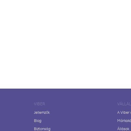
VIBER
VÁLLA
Jellemzők
A Viber
Blog
Márkak
Biztonság
Állások