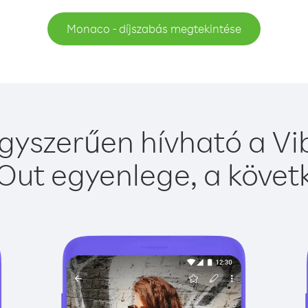
Monaco - díjszabás megtekintése
yszerűen hívható a Vib
Out egyenlege, a követk