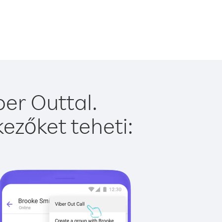
er Outtal.
ezőket teheti: