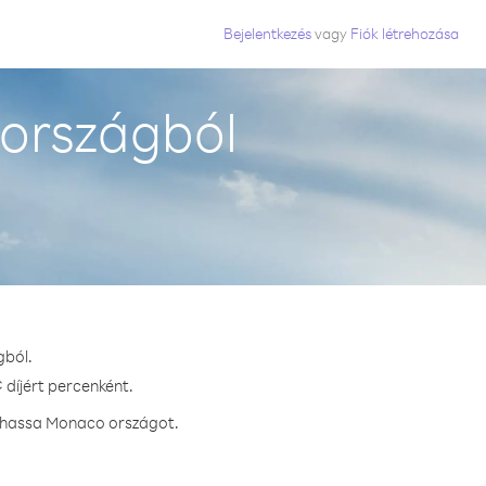
Bejelentkezés
vagy
Fiók létrehozása
országból
gból.
 díjért percenként.
ívhassa Monaco országot.