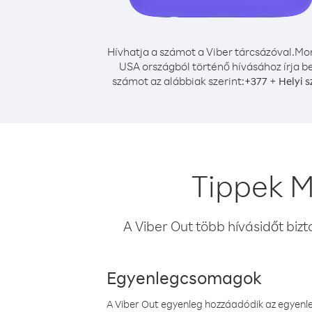
Hívhatja a számot a Viber tárcsázóval.
Mo
USA országból történő hívásához írja b
számot az alábbiak szerint:
+
+
377
Helyi 
Tippek M
A Viber Out több hívásidőt bizt
Egyenlegcsomagok
A Viber Out egyenleg hozzáadódik az egyenleg