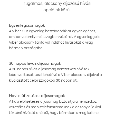
rugalmas, alacsony díjazású hívási
opcióink közül:
Egyenlegcsomagok
A Viber Out egyenleg hozzáadódik az egyenlegéhez,
amikor valamilyen összegben vásárol. A egyenleggel a
Viber alacsony tarifáival indíthat hívásokat a világ
bármely országába.
30 napos hívás díjcsomagok
A 30 napos hívás díjcsomag nemzetközi hívások
lebonyolítását teszi lehetővé a Viber alacsony díjaival a
kiválasztott célországokba 30 napon át.
Havi előfizetéses díjcsomagok
A havi előfizetéses díjcsomag biztosítja a nemzetközi
vezetékes és mobiltelefonszámoknak alacsony díjakkal
történő hívását anélkül, hogy bármikor is meg kellene