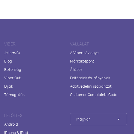
VIBER
VÁLLALAT
Jellemzők
A Viber névjegye
Blog
Márkaközpont
Biztonság
Állások
Viber Out
Feltételek és irányelvek
Díjak
Adatvédelmi szabályzat
Támogatás
Customer Complaints Code
LETÖLTÉS
Magyar
Android
iPhone & iPad