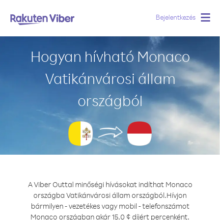
Bejelentkezés
Togg
navig
Hogyan hívható Monaco
Vatikánvárosi állam
országból
A Viber Outtal minőségi hívásokat indíthat Monaco
országba Vatikánvárosi állam országból.
Hívjon
bármilyen - vezetékes vagy mobil - telefonszámot
Monaco országban akár 15.0 ¢ díjért percenként.