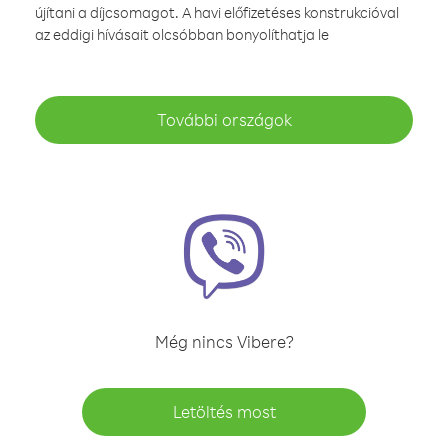
újítani a díjcsomagot. A havi előfizetéses konstrukcióval
az eddigi hívásait olcsóbban bonyolíthatja le
További országok
Még nincs Vibere?
Letöltés most