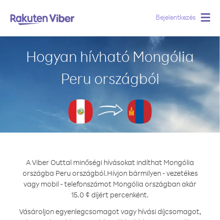
Bejelentkezés
Togg
navig
Hogyan hívható Mongólia
Peru országból
A Viber Outtal minőségi hívásokat indíthat Mongólia
országba Peru országból.
Hívjon bármilyen - vezetékes
vagy mobil - telefonszámot Mongólia országban akár
15.0 ¢ díjért percenként.
Vásároljon egyenlegcsomagot vagy hívási díjcsomagot,