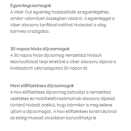
Egyenlegcsomagok
A Viber Out egyenleg hozzáadódik az egyenlegéhez,
amikor valamilyen összegben vásárol. A egyenleggel a
Viber alacsony tarifáival indíthat hívásokat a világ
bármely országába.
30 napos hívás díjcsomagok
A 30 napos hívás díjcsomag nemzetközi hívások
lebonyolítását teszi lehetővé a Viber alacsony díjaival a
kiválasztott célországokba 30 napon át.
Havi előfizetéses díjcsomagok
A havi előfizetéses díjcsomag biztosítja a nemzetközi
vezetékes és mobiltelefonszámoknak alacsony díjakkal
történő hívását anélkül, hogy bármikor is meg kellene
újítani a díjcsomagot. A havi előfizetéses konstrukcióval
az eddigi hívásait olcsóbban bonyolíthatja le