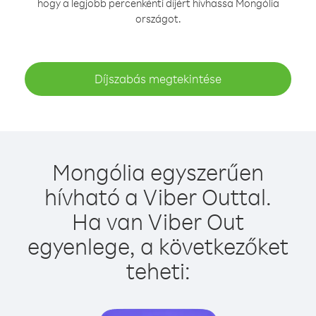
hogy a legjobb percenkénti díjért hívhassa Mongólia
országot.
Díjszabás megtekintése
Mongólia egyszerűen
hívható a Viber Outtal.
Ha van Viber Out
egyenlege, a következőket
teheti: