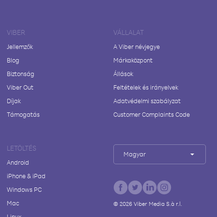
VIBER
VÁLLALAT
Jellemzők
A Viber névjegye
Blog
Márkaközpont
Biztonság
Állások
Viber Out
Feltételek és irányelvek
Díjak
Adatvédelmi szabályzat
Támogatás
Customer Complaints Code
LETÖLTÉS
Magyar
Android
iPhone & iPad
Windows PC
Mac
©
2026
Viber Media S.à r.l.
Linux