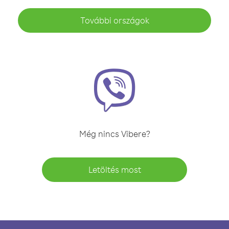
További országok
Még nincs Vibere?
Letöltés most