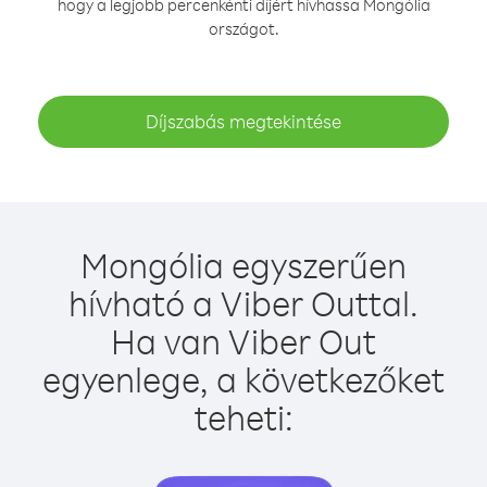
hogy a legjobb percenkénti díjért hívhassa Mongólia
országot.
Díjszabás megtekintése
Mongólia egyszerűen
hívható a Viber Outtal.
Ha van Viber Out
egyenlege, a következőket
teheti: