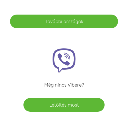
További országok
Még nincs Vibere?
Letöltés most