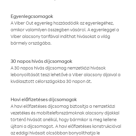
Egyenlegcsomagok
A Viber Out egyenleg hozzáadódik az egyenlegéhez,
amikor valamilyen összegben vásárol. A egyenleggel a
Viber alacsony tarifáival indíthat hívásokat a világ
bármely országába.
30 napos hívás díjcsomagok
A 30 napos hívás díjcsomag nemzetközi hívások
lebonyolítását teszi lehetővé a Viber alacsony díjaival a
kiválasztott célországokba 30 napon át.
Havi előfizetéses díjcsomagok
A havi előfizetéses díjcsomag biztosítja a nemzetközi
vezetékes és mobiltelefonszámoknak alacsony díjakkal
történő hívását anélkül, hogy bármikor is meg kellene
újítani a díjcsomagot. A havi előfizetéses konstrukcióval
az eddigi hívásait olcsóbban bonyolíthatja le