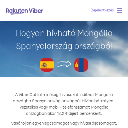
Bejelentkezés
Togg
navig
Hogyan hívható Mongólia
Spanyolország országból
A Viber Outtal minőségi hívásokat indíthat Mongólia
országba Spanyolország országból.
Hívjon bármilyen -
vezetékes vagy mobil - telefonszámot Mongólia
országban akár 18.2 ¢ díjért percenként.
Vásároljon egyenlegcsomagot vagy hívási díjcsomagot,