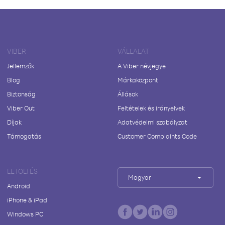
VIBER
VÁLLALAT
Jellemzők
A Viber névjegye
Blog
Márkaközpont
Biztonság
Állások
Viber Out
Feltételek és irányelvek
Díjak
Adatvédelmi szabályzat
Támogatás
Customer Complaints Code
LETÖLTÉS
Magyar
Android
iPhone & iPad
Windows PC