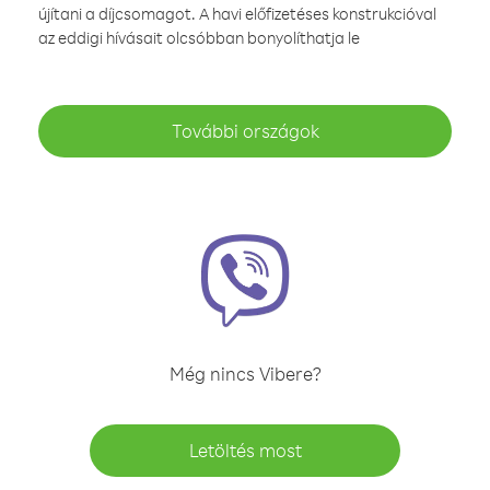
újítani a díjcsomagot. A havi előfizetéses konstrukcióval
az eddigi hívásait olcsóbban bonyolíthatja le
További országok
Még nincs Vibere?
Letöltés most