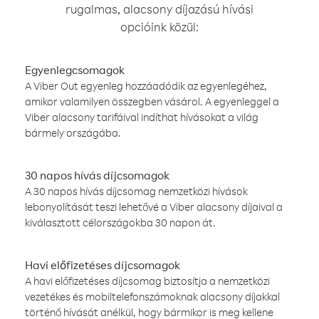
rugalmas, alacsony díjazású hívási
opcióink közül:
Egyenlegcsomagok
A Viber Out egyenleg hozzáadódik az egyenlegéhez,
amikor valamilyen összegben vásárol. A egyenleggel a
Viber alacsony tarifáival indíthat hívásokat a világ
bármely országába.
30 napos hívás díjcsomagok
A 30 napos hívás díjcsomag nemzetközi hívások
lebonyolítását teszi lehetővé a Viber alacsony díjaival a
kiválasztott célországokba 30 napon át.
Havi előfizetéses díjcsomagok
A havi előfizetéses díjcsomag biztosítja a nemzetközi
vezetékes és mobiltelefonszámoknak alacsony díjakkal
történő hívását anélkül, hogy bármikor is meg kellene