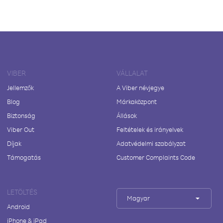
VIBER
VÁLLALAT
Jellemzők
A Viber névjegye
Blog
Márkaközpont
Biztonság
Állások
Viber Out
Feltételek és irányelvek
Díjak
Adatvédelmi szabályzat
Támogatás
Customer Complaints Code
LETÖLTÉS
Magyar
Android
iPhone & iPad