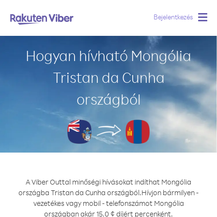
Bejelentkezés
Togg
navig
Hogyan hívható Mongólia
Tristan da Cunha
országból
A Viber Outtal minőségi hívásokat indíthat Mongólia
országba Tristan da Cunha országból.
Hívjon bármilyen -
vezetékes vagy mobil - telefonszámot Mongólia
országban akár 15.0 ¢ díjért percenként.