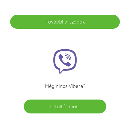
További országok
Még nincs Vibere?
Letöltés most