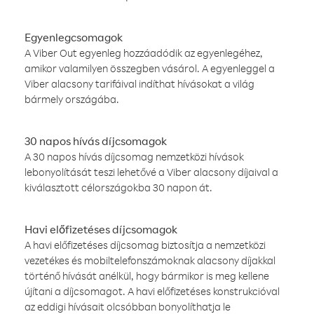
Egyenlegcsomagok
A Viber Out egyenleg hozzáadódik az egyenlegéhez,
amikor valamilyen összegben vásárol. A egyenleggel a
Viber alacsony tarifáival indíthat hívásokat a világ
bármely országába.
30 napos hívás díjcsomagok
A 30 napos hívás díjcsomag nemzetközi hívások
lebonyolítását teszi lehetővé a Viber alacsony díjaival a
kiválasztott célországokba 30 napon át.
Havi előfizetéses díjcsomagok
A havi előfizetéses díjcsomag biztosítja a nemzetközi
vezetékes és mobiltelefonszámoknak alacsony díjakkal
történő hívását anélkül, hogy bármikor is meg kellene
újítani a díjcsomagot. A havi előfizetéses konstrukcióval
az eddigi hívásait olcsóbban bonyolíthatja le