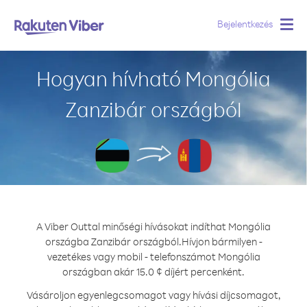
Bejelentkezés
Togg
navig
Hogyan hívható Mongólia
Zanzibár országból
A Viber Outtal minőségi hívásokat indíthat Mongólia
országba Zanzibár országból.
Hívjon bármilyen -
vezetékes vagy mobil - telefonszámot Mongólia
országban akár 15.0 ¢ díjért percenként.
Vásároljon egyenlegcsomagot vagy hívási díjcsomagot,