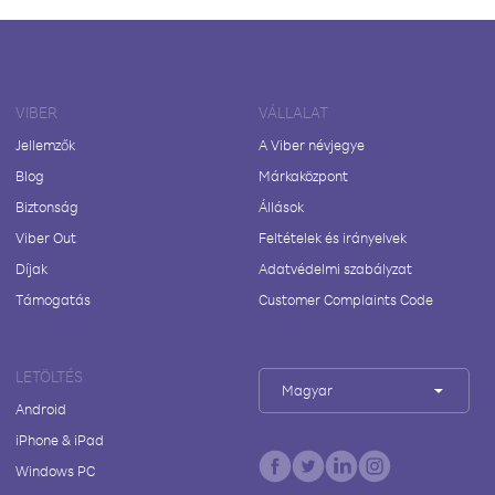
VIBER
VÁLLALAT
Jellemzők
A Viber névjegye
Blog
Márkaközpont
Biztonság
Állások
Viber Out
Feltételek és irányelvek
Díjak
Adatvédelmi szabályzat
Támogatás
Customer Complaints Code
LETÖLTÉS
Magyar
Android
iPhone & iPad
Windows PC