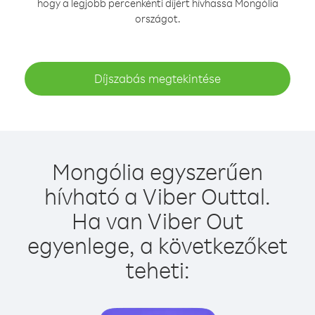
hogy a legjobb percenkénti díjért hívhassa Mongólia
országot.
Díjszabás megtekintése
Mongólia egyszerűen
hívható a Viber Outtal.
Ha van Viber Out
egyenlege, a következőket
teheti: