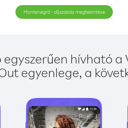
Montenegró - díjszabás megtekintése
egyszerűen hívható a V
Out egyenlege, a követk