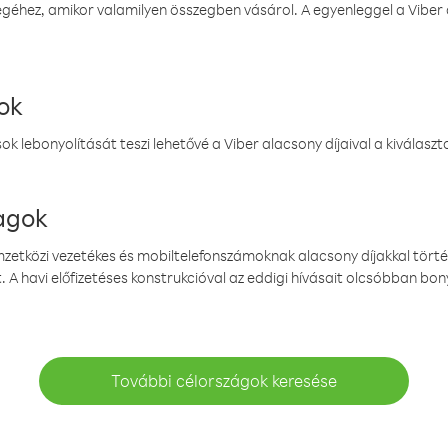
éhez, amikor valamilyen összegben vásárol. A egyenleggel a Viber a
ok
k lebonyolítását teszi lehetővé a Viber alacsony díjaival a kiválas
magok
emzetközi vezetékes és mobiltelefonszámoknak alacsony díjakkal törté
. A havi előfizetéses konstrukcióval az eddigi hívásait olcsóbban bony
További célországok keresése