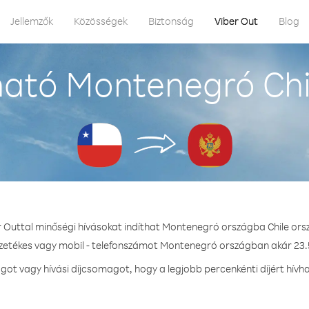
Jellemzők
Közösségek
Biztonság
Viber Out
Blog
ató Montenegró Chi
r Outtal minőségi hívásokat indíthat Montenegró országba Chile ors
ezetékes vagy mobil - telefonszámot Montenegró országban akár 23.5
ot vagy hívási díjcsomagot, hogy a legjobb percenkénti díjért hív