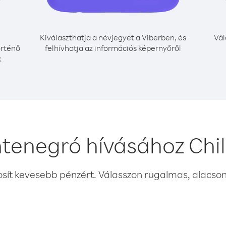
Kiválaszthatja a névjegyet a Viberben, és
Vál
örténő
felhívhatja az információs képernyőről
k
tenegró hívásához Chil
osít kevesebb pénzért. Válasszon rugalmas, alacsony