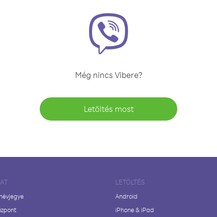
Még nincs Vibere?
Letöltés most
LAT
LETÖLTÉS
 névjegye
Android
özpont
iPhone & iPad