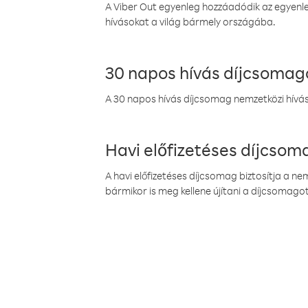
A Viber Out egyenleg hozzáadódik az egyenleg
hívásokat a világ bármely országába.
30 napos hívás díjcsomag
A 30 napos hívás díjcsomag nemzetközi híváso
Havi előfizetéses díjcso
A havi előfizetéses díjcsomag biztosítja a n
bármikor is meg kellene újítani a díjcsomagot