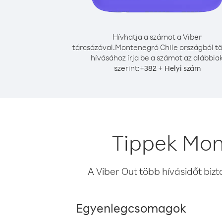
Hívhatja a számot a Viber
tárcsázóval.
Montenegró Chile országból t
hívásához írja be a számot az alábbia
szerint:
+
+
382
Helyi szám
Tippek Mon
A Viber Out több hívásidőt bizt
Egyenlegcsomagok