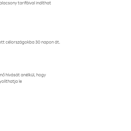
lacsony tarifáival indíthat
ztott célországokba 30 napon át.
nő hívását anélkül, hogy
olíthatja le