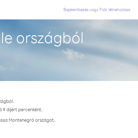
Bejelentkezés
vagy
Fiók létrehozása
le országból
zágból.
 ¢ díjért percenként.
hassa Montenegró országot.