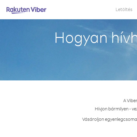
Letöltés
Hogyan hívh
A Vibe
Hívjon bármilyen - v
Vásároljon egyenlegcsomag