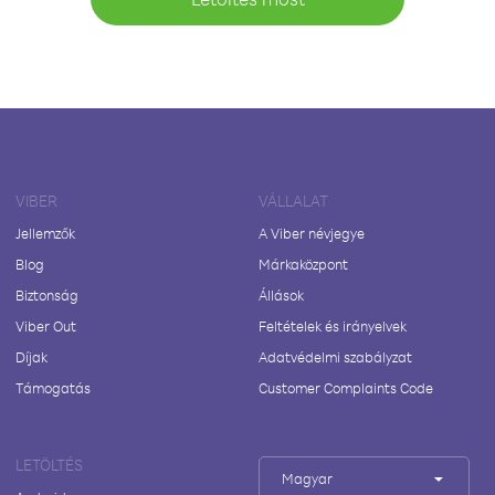
VIBER
VÁLLALAT
Jellemzők
A Viber névjegye
Blog
Márkaközpont
Biztonság
Állások
Viber Out
Feltételek és irányelvek
Díjak
Adatvédelmi szabályzat
Támogatás
Customer Complaints Code
LETÖLTÉS
Magyar