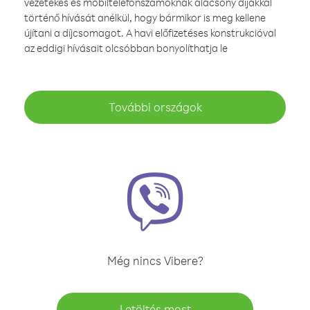
vezetékes és mobiltelefonszámoknak alacsony díjakkal
történő hívását anélkül, hogy bármikor is meg kellene
újítani a díjcsomagot. A havi előfizetéses konstrukcióval
az eddigi hívásait olcsóbban bonyolíthatja le
További országok
Még nincs Vibere?
Letöltés most