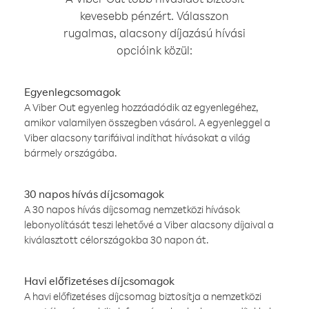
kevesebb pénzért. Válasszon
rugalmas, alacsony díjazású hívási
opcióink közül:
Egyenlegcsomagok
A Viber Out egyenleg hozzáadódik az egyenlegéhez,
amikor valamilyen összegben vásárol. A egyenleggel a
Viber alacsony tarifáival indíthat hívásokat a világ
bármely országába.
30 napos hívás díjcsomagok
A 30 napos hívás díjcsomag nemzetközi hívások
lebonyolítását teszi lehetővé a Viber alacsony díjaival a
kiválasztott célországokba 30 napon át.
Havi előfizetéses díjcsomagok
A havi előfizetéses díjcsomag biztosítja a nemzetközi