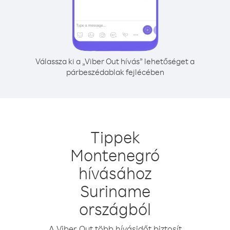
Válassza ki a „Viber Out hívás” lehetőséget a
párbeszédablak fejlécében
Tippek
Montenegró
hívásához
Suriname
országból
A Viber Out több hívásidőt biztosít