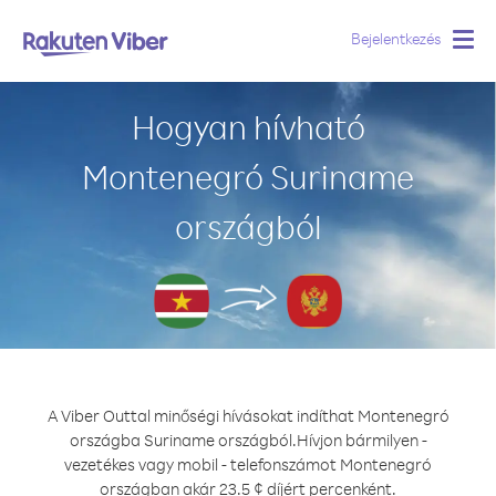
Bejelentkezés
Togg
navig
Hogyan hívható
Montenegró Suriname
országból
A Viber Outtal minőségi hívásokat indíthat Montenegró
országba Suriname országból.
Hívjon bármilyen -
vezetékes vagy mobil - telefonszámot Montenegró
országban akár 23.5 ¢ díjért percenként.