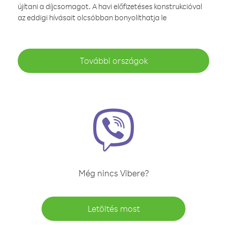
újítani a díjcsomagot. A havi előfizetéses konstrukcióval
az eddigi hívásait olcsóbban bonyolíthatja le
További országok
Még nincs Vibere?
Letöltés most