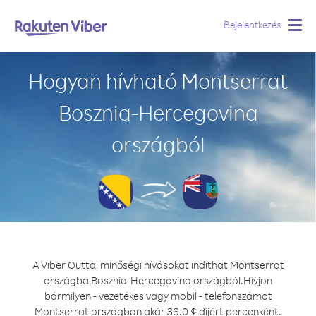
Bejelentkezés
Togg
navig
Hogyan hívható Montserrat
Bosznia-Hercegovina
országból
A Viber Outtal minőségi hívásokat indíthat Montserrat
országba Bosznia-Hercegovina országból.
Hívjon
bármilyen - vezetékes vagy mobil - telefonszámot
Montserrat országban akár 36.0 ¢ díjért percenként.