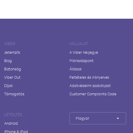
VIBER
VÁLLALAT
Jellemzők
A Viber névjegye
Blog
Márkaközpont
Biztonság
Állások
Viber Out
Feltételek és irányelvek
Díjak
Adatvédelmi szabályzat
Támogatás
Customer Complaints Code
LETÖLTÉS
Magyar
Android
iPhone & iPad