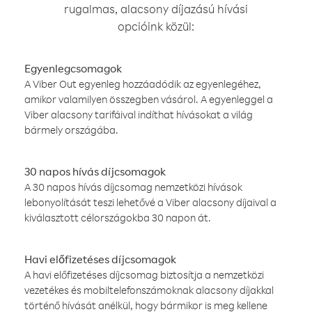
rugalmas, alacsony díjazású hívási
opcióink közül:
Egyenlegcsomagok
A Viber Out egyenleg hozzáadódik az egyenlegéhez,
amikor valamilyen összegben vásárol. A egyenleggel a
Viber alacsony tarifáival indíthat hívásokat a világ
bármely országába.
30 napos hívás díjcsomagok
A 30 napos hívás díjcsomag nemzetközi hívások
lebonyolítását teszi lehetővé a Viber alacsony díjaival a
kiválasztott célországokba 30 napon át.
Havi előfizetéses díjcsomagok
A havi előfizetéses díjcsomag biztosítja a nemzetközi
vezetékes és mobiltelefonszámoknak alacsony díjakkal
történő hívását anélkül, hogy bármikor is meg kellene