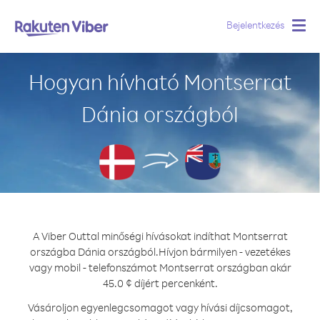
Bejelentkezés
Togg
navig
Hogyan hívható Montserrat
Dánia országból
A Viber Outtal minőségi hívásokat indíthat Montserrat
országba Dánia országból.
Hívjon bármilyen - vezetékes
vagy mobil - telefonszámot Montserrat országban akár
45.0 ¢ díjért percenként.
Vásároljon egyenlegcsomagot vagy hívási díjcsomagot,