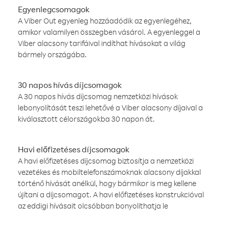
Egyenlegcsomagok
A Viber Out egyenleg hozzáadódik az egyenlegéhez,
amikor valamilyen összegben vásárol. A egyenleggel a
Viber alacsony tarifáival indíthat hívásokat a világ
bármely országába.
30 napos hívás díjcsomagok
A 30 napos hívás díjcsomag nemzetközi hívások
lebonyolítását teszi lehetővé a Viber alacsony díjaival a
kiválasztott célországokba 30 napon át.
Havi előfizetéses díjcsomagok
A havi előfizetéses díjcsomag biztosítja a nemzetközi
vezetékes és mobiltelefonszámoknak alacsony díjakkal
történő hívását anélkül, hogy bármikor is meg kellene
újítani a díjcsomagot. A havi előfizetéses konstrukcióval
az eddigi hívásait olcsóbban bonyolíthatja le