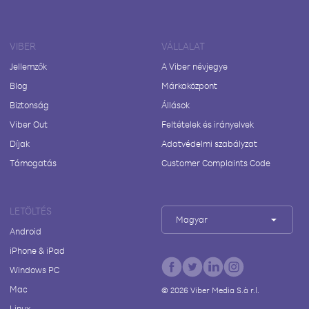
VIBER
VÁLLALAT
Jellemzők
A Viber névjegye
Blog
Márkaközpont
Biztonság
Állások
Viber Out
Feltételek és irányelvek
Díjak
Adatvédelmi szabályzat
Támogatás
Customer Complaints Code
LETÖLTÉS
Magyar
Android
iPhone & iPad
Windows PC
Mac
©
2026
Viber Media S.à r.l.
Linux