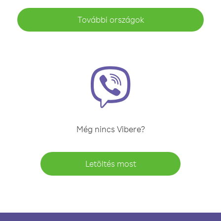
További országok
Még nincs Vibere?
Letöltés most