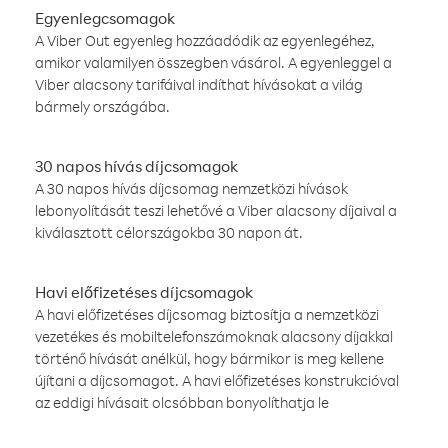
Egyenlegcsomagok
A Viber Out egyenleg hozzáadódik az egyenlegéhez,
amikor valamilyen összegben vásárol. A egyenleggel a
Viber alacsony tarifáival indíthat hívásokat a világ
bármely országába.
30 napos hívás díjcsomagok
A 30 napos hívás díjcsomag nemzetközi hívások
lebonyolítását teszi lehetővé a Viber alacsony díjaival a
kiválasztott célországokba 30 napon át.
Havi előfizetéses díjcsomagok
A havi előfizetéses díjcsomag biztosítja a nemzetközi
vezetékes és mobiltelefonszámoknak alacsony díjakkal
történő hívását anélkül, hogy bármikor is meg kellene
újítani a díjcsomagot. A havi előfizetéses konstrukcióval
az eddigi hívásait olcsóbban bonyolíthatja le