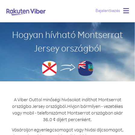
Bejelentkezés
Togg
navig
Hogyan hívható Montserrat
Jersey országból
A Viber Outtal minőségi hívásokat indíthat Montserrat
országba Jersey országból.
Hívjon bármilyen - vezetékes
vagy mobil - telefonszámot Montserrat országban akár
36.0 ¢ díjért percenként.
Vásároljon egyenlegcsomagot vagy hívási díjcsomagot,