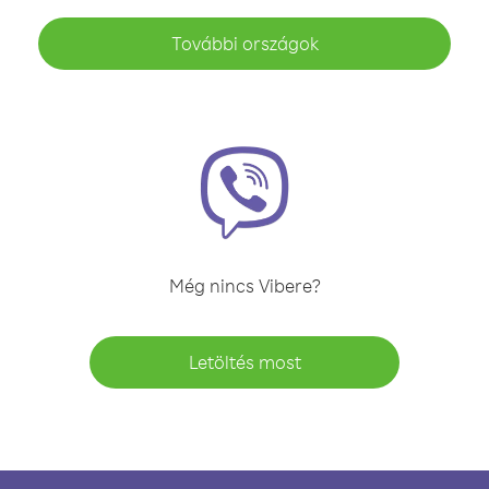
További országok
Még nincs Vibere?
Letöltés most