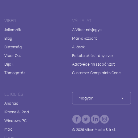
VIBER
VÁLLALAT
Jellemzők
A Viber névjegye
Blog
Márkaközpont
Biztonság
Állások
Viber Out
Feltételek és irányelvek
Díjak
Adatvédelmi szabályzat
Támogatás
Customer Complaints Code
LETÖLTÉS
Magyar
Android
iPhone & iPad
Windows PC
Mac
©
2026
Viber Media S.à r.l.
Linux