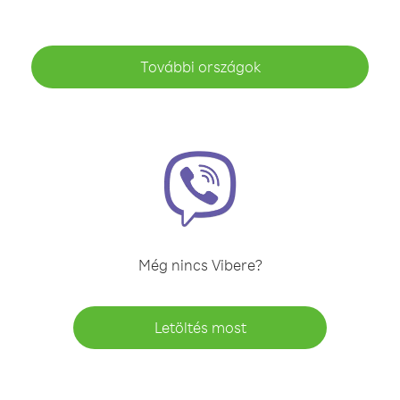
További országok
Még nincs Vibere?
Letöltés most