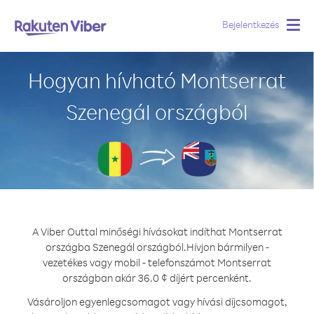
Bejelentkezés
Togg
navig
Hogyan hívható Montserrat
Szenegál országból
A Viber Outtal minőségi hívásokat indíthat Montserrat
országba Szenegál országból.
Hívjon bármilyen -
vezetékes vagy mobil - telefonszámot Montserrat
országban akár 36.0 ¢ díjért percenként.
Vásároljon egyenlegcsomagot vagy hívási díjcsomagot,