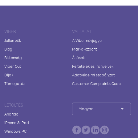
VIBER
VÁLLALAT
Jellemzők
A Viber névjegye
Blog
Márkaközpont
Biztonság
Állások
Viber Out
Feltételek és irányelvek
Díjak
Adatvédelmi szabályzat
Támogatás
Customer Complaints Code
LETÖLTÉS
Magyar
Android
iPhone & iPad
Windows PC