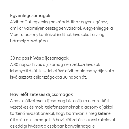
Egyenlegcsomagok
A Viber Out egyenleg hozzáadódik az egyenlegéhez,
amikor valamilyen összegben vásárol. A egyenleggel a
Viber alacsony tarifáival indíthat hívásokat a világ
bármely országába.
30 napos hívás díjcsomagok
A 30 napos hívás díjcsomag nemzetközi hívások
lebonyolítását teszi lehetővé a Viber alacsony díjaival a
kiválasztott célországokba 30 napon át.
Havi előfizetéses díjcsomagok
A havi előfizetéses díjcsomag biztosítja a nemzetközi
vezetékes és mobiltelefonszámoknak alacsony díjakkal
történő hívását anélkül, hogy bármikor is meg kellene
újítani a díjcsomagot. A havi előfizetéses konstrukcióval
az eddigi hívásait olcsóbban bonyolíthatja le