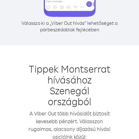
Válassza ki a „Viber Out hívás” lehetőséget a
párbeszédablak fejlécében
Tippek Montserrat
hívásához
Szenegál
országból
A Viber Out több hívásidőt biztosít
kevesebb pénzért. Válasszon
rugalmas, alacsony díjazású hívási
opcióink közül: