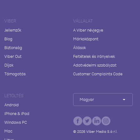
VIBER
VÁLLALAT
Jellemzők
A Viber névjegye
Blog
Márkaközpont
Biztonság
Állások
Viber Out
Feltételek és irányelvek
Díjak
Adatvédelmi szabályzat
Támogatás
Customer Complaints Code
LETÖLTÉS
Magyar
Android
iPhone & iPad
Windows PC
Mac
©
2026
Viber Media S.à r.l.
Linux