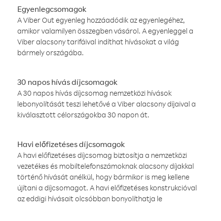
Egyenlegcsomagok
A Viber Out egyenleg hozzáadódik az egyenlegéhez,
amikor valamilyen összegben vásárol. A egyenleggel a
Viber alacsony tarifáival indíthat hívásokat a világ
bármely országába.
30 napos hívás díjcsomagok
A 30 napos hívás díjcsomag nemzetközi hívások
lebonyolítását teszi lehetővé a Viber alacsony díjaival a
kiválasztott célországokba 30 napon át.
Havi előfizetéses díjcsomagok
A havi előfizetéses díjcsomag biztosítja a nemzetközi
vezetékes és mobiltelefonszámoknak alacsony díjakkal
történő hívását anélkül, hogy bármikor is meg kellene
újítani a díjcsomagot. A havi előfizetéses konstrukcióval
az eddigi hívásait olcsóbban bonyolíthatja le