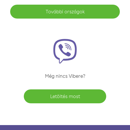
További országok
Még nincs Vibere?
Letöltés most