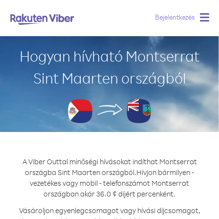
Bejelentkezés
Togg
navig
Hogyan hívható Montserrat
Sint Maarten országból
A Viber Outtal minőségi hívásokat indíthat Montserrat
országba Sint Maarten országból.
Hívjon bármilyen -
vezetékes vagy mobil - telefonszámot Montserrat
országban akár 36.0 ¢ díjért percenként.
Vásároljon egyenlegcsomagot vagy hívási díjcsomagot,