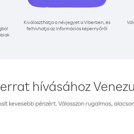
Kiválaszthatja a névjegyet a Viberben, és
Vál
gból
felhívhatja az információs képernyőről
bbiak
errat hívásához Venezu
osít kevesebb pénzért. Válasszon rugalmas, alacsony