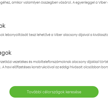
éhez, amikor valamilyen összegben vásárol. A egyenleggel a Viber a
ok
k lebonyolítását teszi lehetővé a Viber alacsony díjaival a kiválas
magok
emzetközi vezetékes és mobiltelefonszámoknak alacsony díjakkal törté
. A havi előfizetéses konstrukcióval az eddigi hívásait olcsóbban bony
További célországok keresése