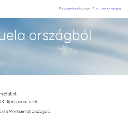
Bejelentkezés
vagy
Fiók létrehozása
uela országból
rszágból.
 ¢ díjért percenként.
hassa Montserrat országot.