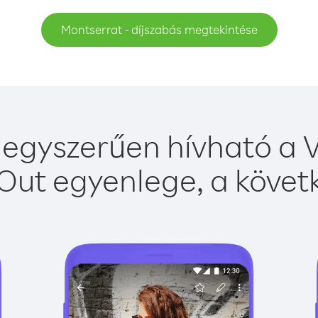
Montserrat - díjszabás megtekintése
egyszerűen hívható a V
Out egyenlege, a követk