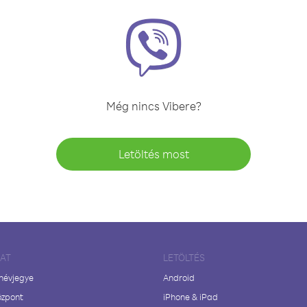
Még nincs Vibere?
Letöltés most
LAT
LETÖLTÉS
 névjegye
Android
özpont
iPhone & iPad