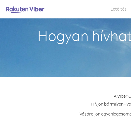
Letöltés
Hogyan hívhat
A Viber 
Hívjon bármilyen - v
Vásároljon egyenlegcsomag