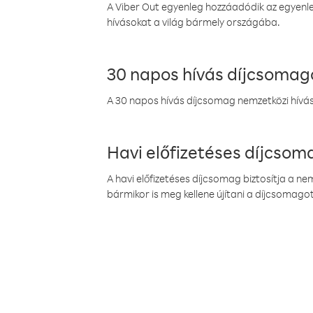
A Viber Out egyenleg hozzáadódik az egyenleg
hívásokat a világ bármely országába.
30 napos hívás díjcsomag
A 30 napos hívás díjcsomag nemzetközi híváso
Havi előfizetéses díjcso
A havi előfizetéses díjcsomag biztosítja a n
bármikor is meg kellene újítani a díjcsomagot