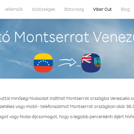
Jellemzők
Közösségek
Biztonság
Viber Out
Blog
ó Montserrat Venez
Outtal minőségi hívásokat indíthat Montserrat országba Venezuela o
ezetékes vagy mobil - telefonszámot Montserrat országban akár 36.0
ot vagy hívási díjcsomagot, hogy a legjobb percenkénti díjért hív