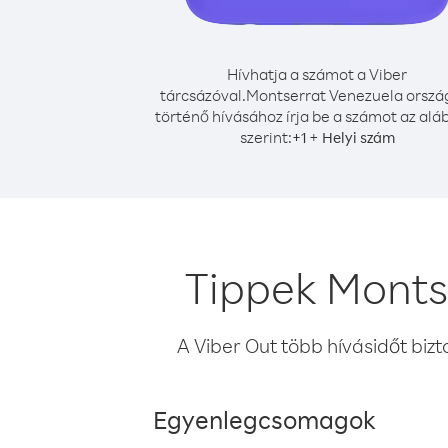
Hívhatja a számot a Viber
tárcsázóval.
Montserrat Venezuela orszá
történő hívásához írja be a számot az alá
szerint:
+
+
1
Helyi szám
Tippek Monts
A Viber Out több hívásidőt bizt
Egyenlegcsomagok