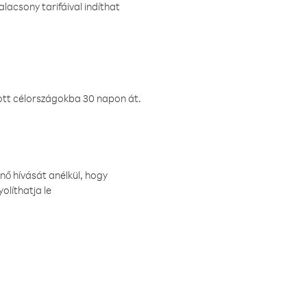
lacsony tarifáival indíthat
ztott célországokba 30 napon át.
nő hívását anélkül, hogy
olíthatja le