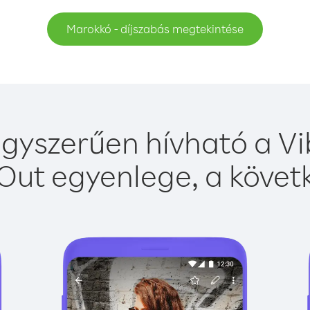
Marokkó - díjszabás megtekintése
gyszerűen hívható a Vib
Out egyenlege, a követk