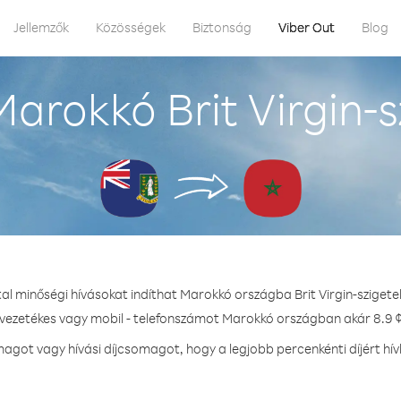
Jellemzők
Közösségek
Biztonság
Viber Out
Blog
arokkó Brit Virgin-s
tal minőségi hívásokat indíthat Marokkó országba Brit Virgin-szigete
 vezetékes vagy mobil - telefonszámot Marokkó országban akár 8.9 ¢
got vagy hívási díjcsomagot, hogy a legjobb percenkénti díjért h