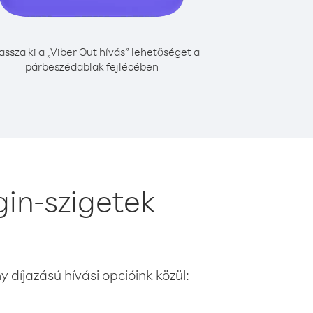
assza ki a „Viber Out hívás” lehetőséget a
párbeszédablak fejlécében
gin-szigetek
 díjazású hívási opcióink közül: