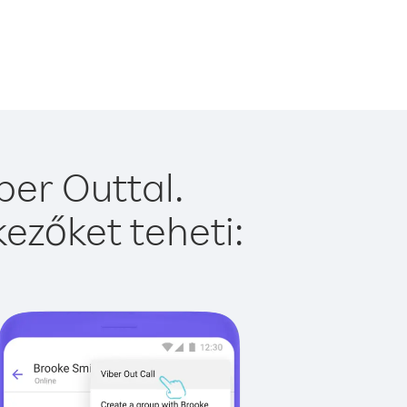
er Outtal.
ezőket teheti: