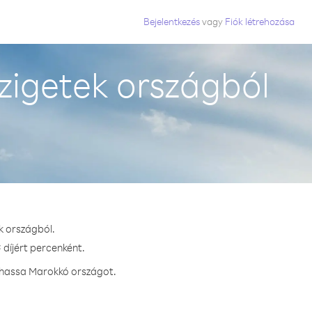
Bejelentkezés
vagy
Fiók létrehozása
zigetek országból
k országból.
 díjért percenként.
ívhassa Marokkó országot.