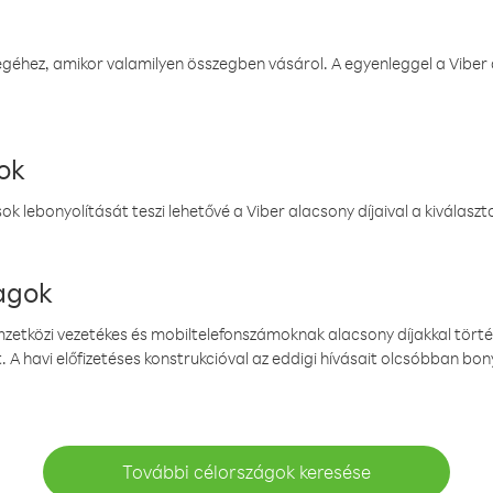
éhez, amikor valamilyen összegben vásárol. A egyenleggel a Viber a
ok
k lebonyolítását teszi lehetővé a Viber alacsony díjaival a kiválas
magok
emzetközi vezetékes és mobiltelefonszámoknak alacsony díjakkal törté
. A havi előfizetéses konstrukcióval az eddigi hívásait olcsóbban bony
További célországok keresése