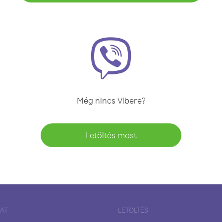
Még nincs Vibere?
Letöltés most
LAT
LETÖLTÉS