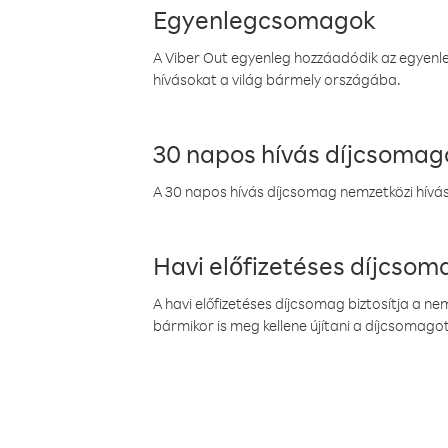
Egyenlegcsomagok
A Viber Out egyenleg hozzáadódik az egyenleg
hívásokat a világ bármely országába.
30 napos hívás díjcsomag
A 30 napos hívás díjcsomag nemzetközi híváso
Havi előfizetéses díjcso
A havi előfizetéses díjcsomag biztosítja a n
bármikor is meg kellene újítani a díjcsomagot