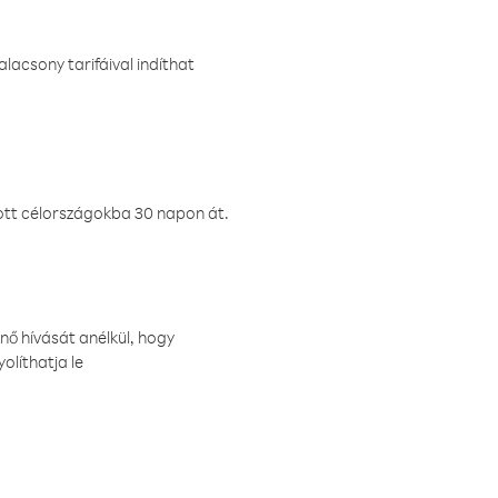
lacsony tarifáival indíthat
ztott célországokba 30 napon át.
nő hívását anélkül, hogy
olíthatja le