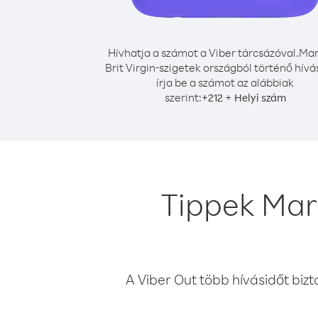
Hívhatja a számot a Viber tárcsázóval.
Mar
Brit Virgin-szigetek országból történő hív
írja be a számot az alábbiak
szerint:
+
+
212
Helyi szám
Tippek Maro
A Viber Out több hívásidőt bizt