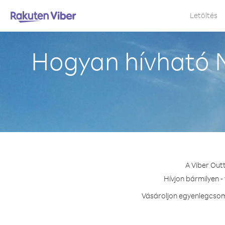
Letöltés
Hogyan hívható M
A Viber Out
Hívjon bármilyen -
Vásároljon egyenlegcsoma