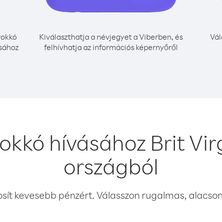
okkó
Kiválaszthatja a névjegyet a Viberben, és
Vál
ásához
felhívhatja az információs képernyőről
kkó hívásához Brit Vir
országból
osít kevesebb pénzért. Válasszon rugalmas, alacsony