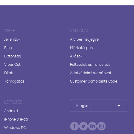
VIBER
VÁLLALAT
Jellemzők
A Viber névjegye
Blog
Márkaközpont
Biztonság
Állások
Viber Out
Feltételek és irányelvek
Díjak
Adatvédelmi szabályzat
Támogatás
Customer Complaints Code
LETÖLTÉS
Magyar
Android
iPhone & iPad
Windows PC