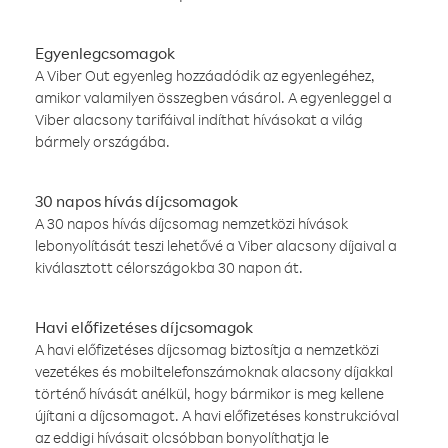
Egyenlegcsomagok
A Viber Out egyenleg hozzáadódik az egyenlegéhez,
amikor valamilyen összegben vásárol. A egyenleggel a
Viber alacsony tarifáival indíthat hívásokat a világ
bármely országába.
30 napos hívás díjcsomagok
A 30 napos hívás díjcsomag nemzetközi hívások
lebonyolítását teszi lehetővé a Viber alacsony díjaival a
kiválasztott célországokba 30 napon át.
Havi előfizetéses díjcsomagok
A havi előfizetéses díjcsomag biztosítja a nemzetközi
vezetékes és mobiltelefonszámoknak alacsony díjakkal
történő hívását anélkül, hogy bármikor is meg kellene
újítani a díjcsomagot. A havi előfizetéses konstrukcióval
az eddigi hívásait olcsóbban bonyolíthatja le