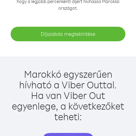
hogy a legjobb percenkénti díjért hívhassa Marokkó
országot.
Díjszabás megtekintése
Marokkó egyszerűen
hívható a Viber Outtal.
Ha van Viber Out
egyenlege, a következőket
teheti: