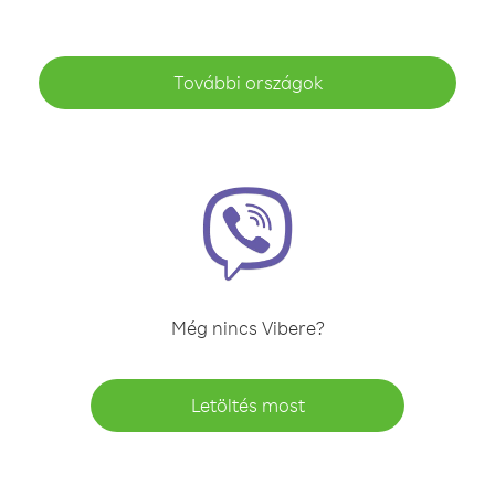
További országok
Még nincs Vibere?
Letöltés most