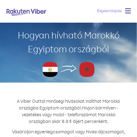
Bejelentkezés
Togg
navig
Hogyan hívható Marokkó
Egyiptom országból
A Viber Outtal minőségi hívásokat indíthat Marokkó
országba Egyiptom országból.
Hívjon bármilyen -
vezetékes vagy mobil - telefonszámot Marokkó
országban akár 8.9 ¢ díjért percenként.
Vásároljon egyenlegcsomagot vagy hívási díjcsomagot,