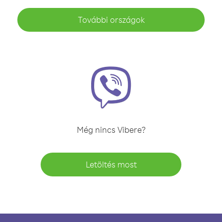
További országok
Még nincs Vibere?
Letöltés most