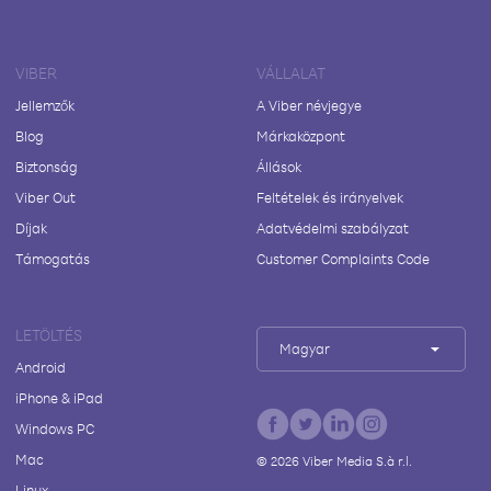
VIBER
VÁLLALAT
Jellemzők
A Viber névjegye
Blog
Márkaközpont
Biztonság
Állások
Viber Out
Feltételek és irányelvek
Díjak
Adatvédelmi szabályzat
Támogatás
Customer Complaints Code
LETÖLTÉS
Magyar
Android
iPhone & iPad
Windows PC
Mac
©
2026
Viber Media S.à r.l.
Linux