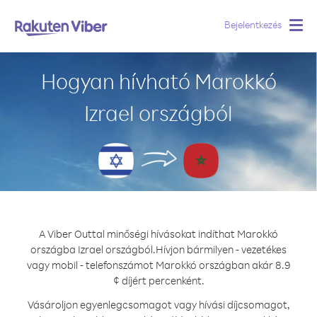
Bejelentkezés
Togg
navig
Hogyan hívható Marokkó
Izrael országból
A Viber Outtal minőségi hívásokat indíthat Marokkó
országba Izrael országból.
Hívjon bármilyen - vezetékes
vagy mobil - telefonszámot Marokkó országban akár 8.9
¢ díjért percenként.
Vásároljon egyenlegcsomagot vagy hívási díjcsomagot,