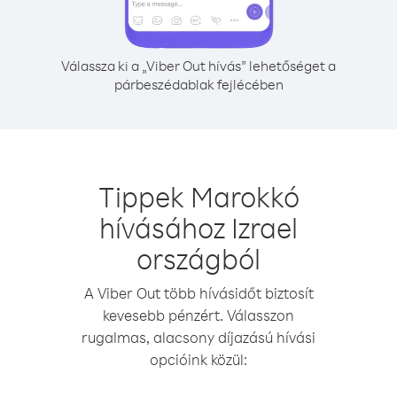
Válassza ki a „Viber Out hívás” lehetőséget a
párbeszédablak fejlécében
Tippek Marokkó
hívásához Izrael
országból
A Viber Out több hívásidőt biztosít
kevesebb pénzért. Válasszon
rugalmas, alacsony díjazású hívási
opcióink közül: