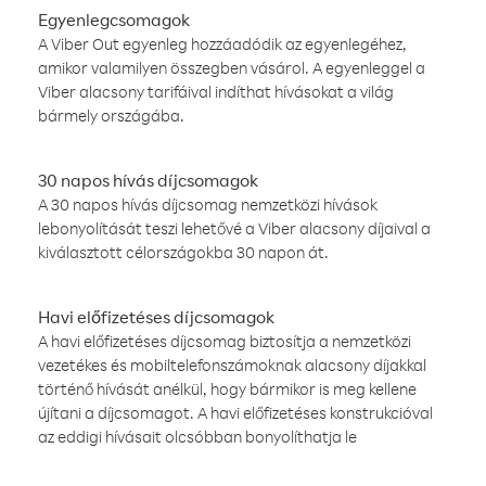
Egyenlegcsomagok
A Viber Out egyenleg hozzáadódik az egyenlegéhez,
amikor valamilyen összegben vásárol. A egyenleggel a
Viber alacsony tarifáival indíthat hívásokat a világ
bármely országába.
30 napos hívás díjcsomagok
A 30 napos hívás díjcsomag nemzetközi hívások
lebonyolítását teszi lehetővé a Viber alacsony díjaival a
kiválasztott célországokba 30 napon át.
Havi előfizetéses díjcsomagok
A havi előfizetéses díjcsomag biztosítja a nemzetközi
vezetékes és mobiltelefonszámoknak alacsony díjakkal
történő hívását anélkül, hogy bármikor is meg kellene
újítani a díjcsomagot. A havi előfizetéses konstrukcióval
az eddigi hívásait olcsóbban bonyolíthatja le