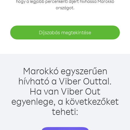
hogy a legjobb percenkénti díjért hívhassa Marokkó
országot.
Díjszabás megtekintése
Marokkó egyszerűen
hívható a Viber Outtal.
Ha van Viber Out
egyenlege, a következőket
teheti: