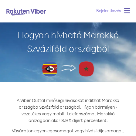
Bejelentkezés
Togg
navig
Hogyan hívható Marokkó
Szváziföld országból
A Viber Outtal minőségi hívásokat indíthat Marokkó
országba Szváziföld országból.
Hívjon bármilyen -
vezetékes vagy mobil - telefonszámot Marokkó
országban akár 8.9 ¢ díjért percenként.
Vásároljon egyenlegcsomagot vagy hívási díjcsomagot,