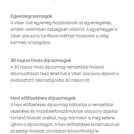
Egyenlegcsomagok
A Viber Out egyenleg hozzáadódik az egyenlegéhez,
amikor valamilyen összegben vásárol. A egyenleggel a
Viber alacsony tarifáival indíthat hívásokat a világ
bármely országába.
30 napos hívás díjcsomagok
A 30 napos hívás díjcsomag nemzetközi hívások
lebonyolítását teszi lehetővé a Viber alacsony díjaival a
kiválasztott célországokba 30 napon át.
Havi előfizetéses díjcsomagok
A havi előfizetéses díjcsomag biztosítja a nemzetközi
vezetékes és mobiltelefonszámoknak alacsony díjakkal
történő hívását anélkül, hogy bármikor is meg kellene
újítani a díjcsomagot. A havi előfizetéses konstrukcióval
az eddigi hívásait olcsóbban bonyolíthatja le