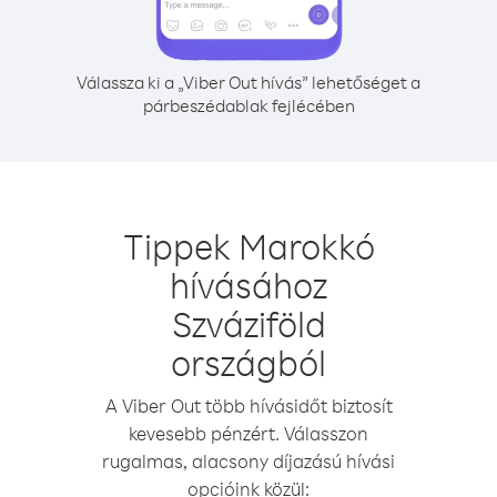
Válassza ki a „Viber Out hívás” lehetőséget a
párbeszédablak fejlécében
Tippek Marokkó
hívásához
Szváziföld
országból
A Viber Out több hívásidőt biztosít
kevesebb pénzért. Válasszon
rugalmas, alacsony díjazású hívási
opcióink közül: