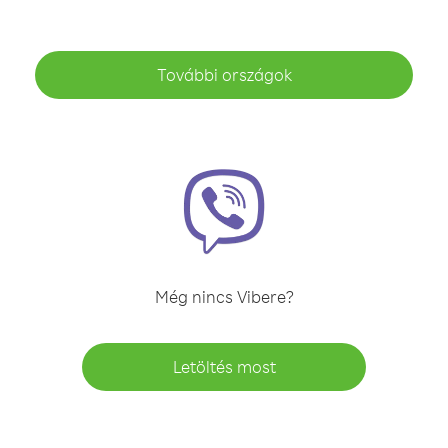
További országok
Még nincs Vibere?
Letöltés most