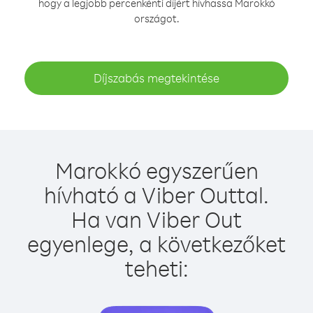
hogy a legjobb percenkénti díjért hívhassa Marokkó
országot.
Díjszabás megtekintése
Marokkó egyszerűen
hívható a Viber Outtal.
Ha van Viber Out
egyenlege, a következőket
teheti: