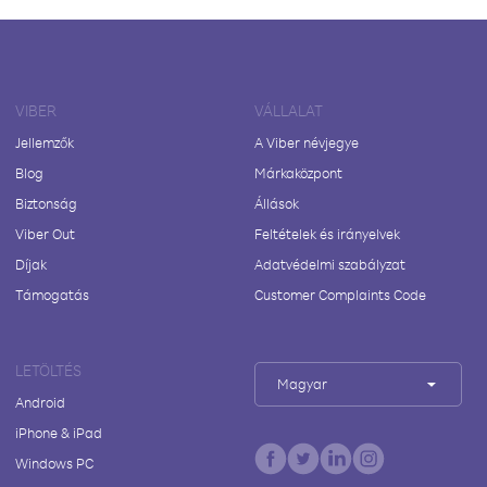
VIBER
VÁLLALAT
Jellemzők
A Viber névjegye
Blog
Márkaközpont
Biztonság
Állások
Viber Out
Feltételek és irányelvek
Díjak
Adatvédelmi szabályzat
Támogatás
Customer Complaints Code
LETÖLTÉS
Magyar
Android
iPhone & iPad
Windows PC