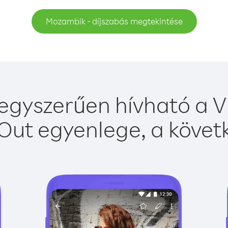
Mozambik - díjszabás megtekintése
gyszerűen hívható a Vi
Out egyenlege, a követk