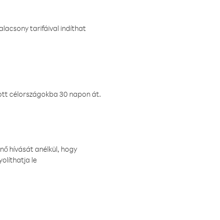
lacsony tarifáival indíthat
ztott célországokba 30 napon át.
nő hívását anélkül, hogy
olíthatja le