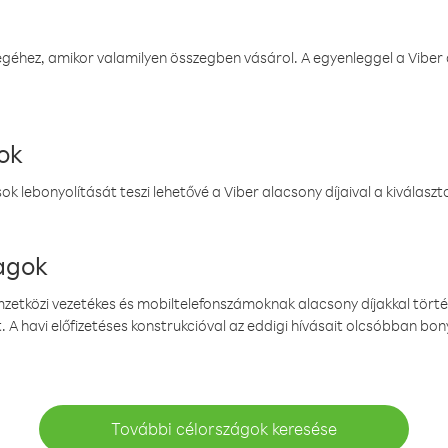
éhez, amikor valamilyen összegben vásárol. A egyenleggel a Viber a
ok
k lebonyolítását teszi lehetővé a Viber alacsony díjaival a kiválas
magok
emzetközi vezetékes és mobiltelefonszámoknak alacsony díjakkal törté
. A havi előfizetéses konstrukcióval az eddigi hívásait olcsóbban bony
További célországok keresése