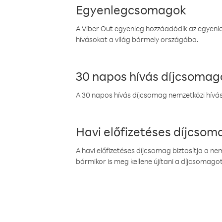
Egyenlegcsomagok
A Viber Out egyenleg hozzáadódik az egyenleg
hívásokat a világ bármely országába.
30 napos hívás díjcsomag
A 30 napos hívás díjcsomag nemzetközi híváso
Havi előfizetéses díjcso
A havi előfizetéses díjcsomag biztosítja a n
bármikor is meg kellene újítani a díjcsomagot