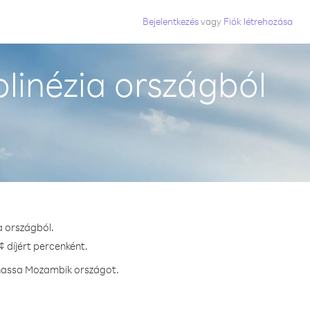
Bejelentkezés
vagy
Fiók létrehozása
linézia országból
a országból.
 díjért percenként.
vhassa Mozambik országot.