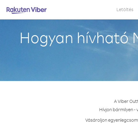
Letöltés
Hogyan hívható M
A Viber Out
Hívjon bármilyen -
Vásároljon egyenlegcsoma