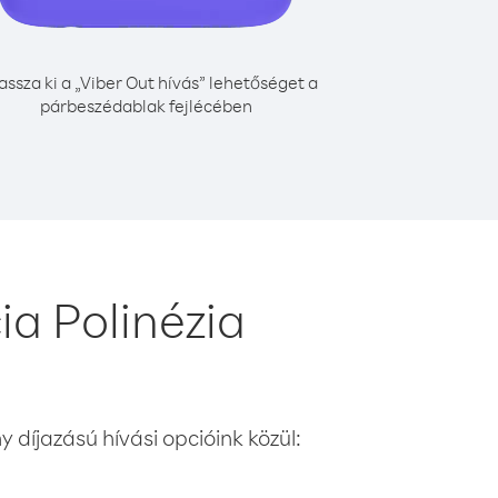
assza ki a „Viber Out hívás” lehetőséget a
párbeszédablak fejlécében
a Polinézia
 díjazású hívási opcióink közül: