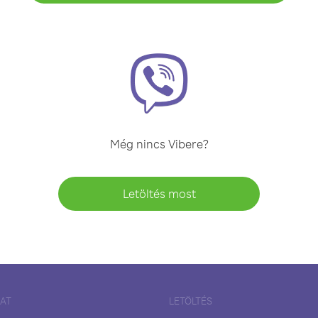
Még nincs Vibere?
Letöltés most
LAT
LETÖLTÉS