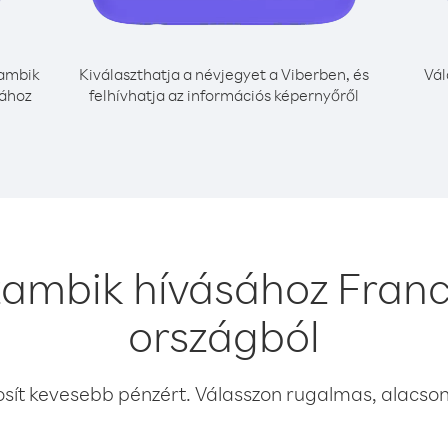
ambik
Kiválaszthatja a névjegyet a Viberben, és
Vál
sához
felhívhatja az információs képernyőről
ambik hívásához Franci
országból
osít kevesebb pénzért. Válasszon rugalmas, alacsony