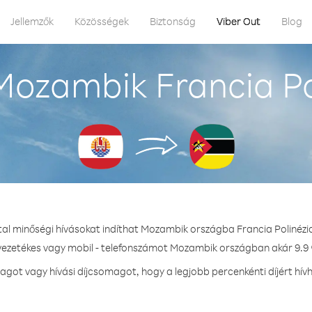
Jellemzők
Közösségek
Biztonság
Viber Out
Blog
ozambik Francia Po
tal minőségi hívásokat indíthat Mozambik országba Francia Polinézi
 vezetékes vagy mobil - telefonszámot Mozambik országban akár 9.9 ¢
got vagy hívási díjcsomagot, hogy a legjobb percenkénti díjért hí