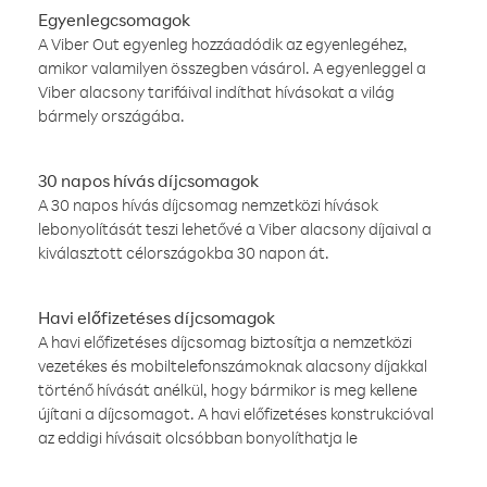
Egyenlegcsomagok
A Viber Out egyenleg hozzáadódik az egyenlegéhez,
amikor valamilyen összegben vásárol. A egyenleggel a
Viber alacsony tarifáival indíthat hívásokat a világ
bármely országába.
30 napos hívás díjcsomagok
A 30 napos hívás díjcsomag nemzetközi hívások
lebonyolítását teszi lehetővé a Viber alacsony díjaival a
kiválasztott célországokba 30 napon át.
Havi előfizetéses díjcsomagok
A havi előfizetéses díjcsomag biztosítja a nemzetközi
vezetékes és mobiltelefonszámoknak alacsony díjakkal
történő hívását anélkül, hogy bármikor is meg kellene
újítani a díjcsomagot. A havi előfizetéses konstrukcióval
az eddigi hívásait olcsóbban bonyolíthatja le