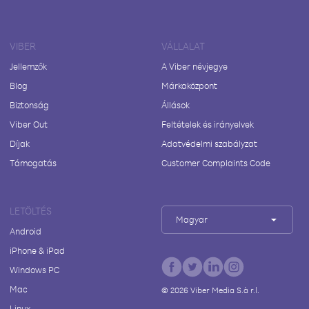
VIBER
VÁLLALAT
Jellemzők
A Viber névjegye
Blog
Márkaközpont
Biztonság
Állások
Viber Out
Feltételek és irányelvek
Díjak
Adatvédelmi szabályzat
Támogatás
Customer Complaints Code
LETÖLTÉS
Magyar
Android
iPhone & iPad
Windows PC
Mac
©
2026
Viber Media S.à r.l.
Linux