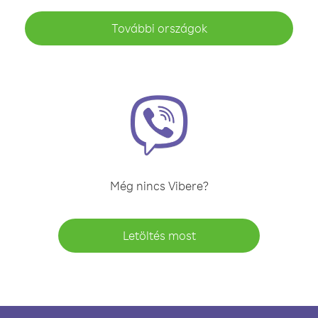
További országok
Még nincs Vibere?
Letöltés most