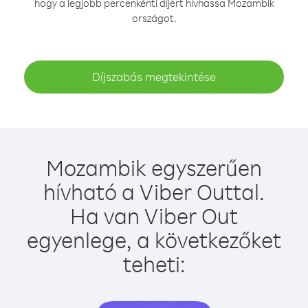
hogy a legjobb percenkénti díjért hívhassa Mozambik
országot.
Díjszabás megtekintése
Mozambik egyszerűen
hívható a Viber Outtal.
Ha van Viber Out
egyenlege, a következőket
teheti: