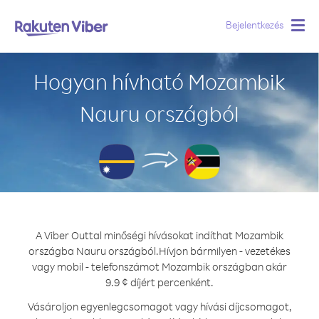
Bejelentkezés
Togg
navig
Hogyan hívható Mozambik
Nauru országból
A Viber Outtal minőségi hívásokat indíthat Mozambik
országba Nauru országból.
Hívjon bármilyen - vezetékes
vagy mobil - telefonszámot Mozambik országban akár
9.9 ¢ díjért percenként.
Vásároljon egyenlegcsomagot vagy hívási díjcsomagot,