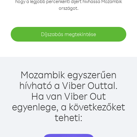
hogy a legjobb percenkénti díjért hívhassa Mozambik
országot.
Díjszabás megtekintése
Mozambik egyszerűen
hívható a Viber Outtal.
Ha van Viber Out
egyenlege, a következőket
teheti: