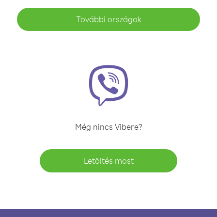
További országok
Még nincs Vibere?
Letöltés most