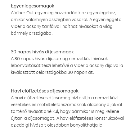
Egyenlegcsomagok
A Viber Out egyenleg hozzáadódik az egyenlegéhez,
amikor valamilyen összegben vásárol. A egyenleggel a
Viber alacsony tarifáival indíthat hívásokat a világ
bármely országába.
30 napos hívás díjcsomagok
A 30 napos hívás díjcsomag nemzetközi hívások
lebonyolítását teszi lehetővé a Viber alacsony díjaival a
kiválasztott célországokba 30 napon át.
Havi előfizetéses díjcsomagok
A havi előfizetéses díjcsomag biztosítja a nemzetközi
vezetékes és mobiltelefonszámoknak alacsony díjakkal
történő hívását anélkül, hogy bármikor is meg kellene
újítani a díjcsomagot. A havi előfizetéses konstrukcióval
az eddigi hívásait olcsóbban bonyolíthatja le