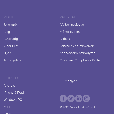
VIBER
VÁLLALAT
Jellemzők
A Viber névjegye
Blog
Márkaközpont
Biztonság
Állások
Viber Out
Feltételek és irányelvek
Díjak
Adatvédelmi szabályzat
Támogatás
Customer Complaints Code
LETÖLTÉS
Magyar
Android
iPhone & iPad
Windows PC
Mac
©
2026
Viber Media S.à r.l.
Linux