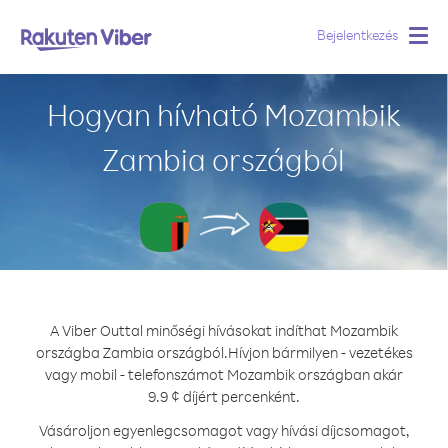
Bejelentkezés
Togg
navig
Hogyan hívható Mozambik
Zambia országból
A Viber Outtal minőségi hívásokat indíthat Mozambik
országba Zambia országból.
Hívjon bármilyen - vezetékes
vagy mobil - telefonszámot Mozambik országban akár
9.9 ¢ díjért percenként.
Vásároljon egyenlegcsomagot vagy hívási díjcsomagot,