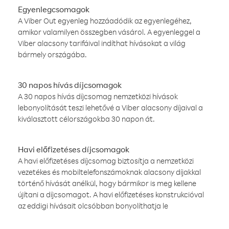
Egyenlegcsomagok
A Viber Out egyenleg hozzáadódik az egyenlegéhez,
amikor valamilyen összegben vásárol. A egyenleggel a
Viber alacsony tarifáival indíthat hívásokat a világ
bármely országába.
30 napos hívás díjcsomagok
A 30 napos hívás díjcsomag nemzetközi hívások
lebonyolítását teszi lehetővé a Viber alacsony díjaival a
kiválasztott célországokba 30 napon át.
Havi előfizetéses díjcsomagok
A havi előfizetéses díjcsomag biztosítja a nemzetközi
vezetékes és mobiltelefonszámoknak alacsony díjakkal
történő hívását anélkül, hogy bármikor is meg kellene
újítani a díjcsomagot. A havi előfizetéses konstrukcióval
az eddigi hívásait olcsóbban bonyolíthatja le