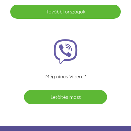
További országok
Még nincs Vibere?
Letöltés most