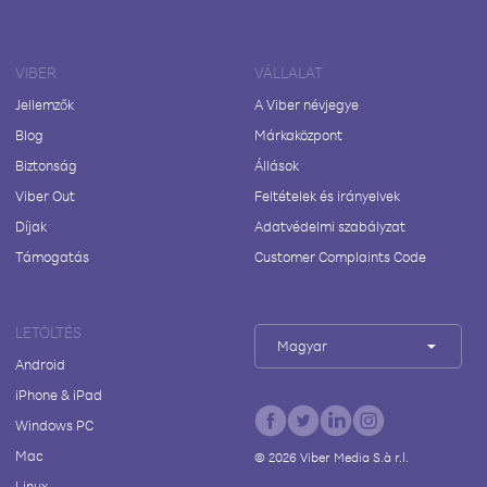
VIBER
VÁLLALAT
Jellemzők
A Viber névjegye
Blog
Márkaközpont
Biztonság
Állások
Viber Out
Feltételek és irányelvek
Díjak
Adatvédelmi szabályzat
Támogatás
Customer Complaints Code
LETÖLTÉS
Magyar
Android
iPhone & iPad
Windows PC
Mac
©
2026
Viber Media S.à r.l.
Linux