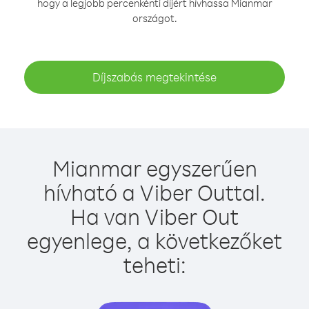
hogy a legjobb percenkénti díjért hívhassa Mianmar
országot.
Díjszabás megtekintése
Mianmar egyszerűen
hívható a Viber Outtal.
Ha van Viber Out
egyenlege, a következőket
teheti: