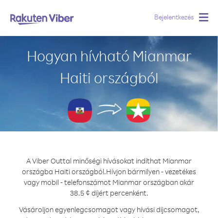
Bejelentkezés
Togg
navig
Hogyan hívható Mianmar
Haiti országból
A Viber Outtal minőségi hívásokat indíthat Mianmar
országba Haiti országból.
Hívjon bármilyen - vezetékes
vagy mobil - telefonszámot Mianmar országban akár
38.5 ¢ díjért percenként.
Vásároljon egyenlegcsomagot vagy hívási díjcsomagot,