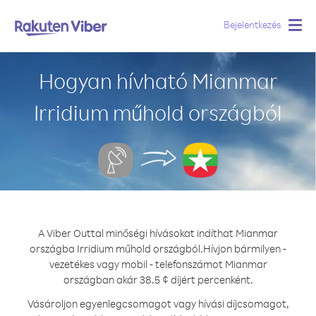
Bejelentkezés
Togg
navig
Hogyan hívható Mianmar
Irridium műhold országból
A Viber Outtal minőségi hívásokat indíthat Mianmar
országba Irridium műhold országból.
Hívjon bármilyen -
vezetékes vagy mobil - telefonszámot Mianmar
országban akár 38.5 ¢ díjért percenként.
Vásároljon egyenlegcsomagot vagy hívási díjcsomagot,