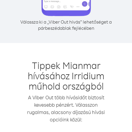
Válassza ki a „Viber Out hívás” lehetőséget a
párbeszédablak fejlécében
Tippek Mianmar
hívásához Irridium
műhold országból
A Viber Out több hívásidőt biztosít
kevesebb pénzért. Válasszon
rugalmas, alacsony díjazású hívási
opcióink közül: