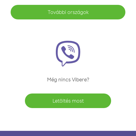
További országok
Még nincs Vibere?
Letöltés most