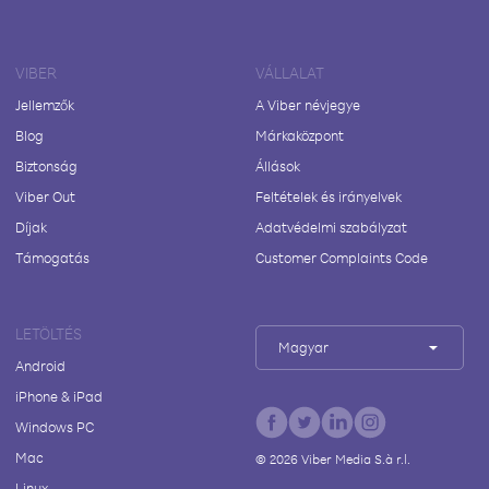
VIBER
VÁLLALAT
Jellemzők
A Viber névjegye
Blog
Márkaközpont
Biztonság
Állások
Viber Out
Feltételek és irányelvek
Díjak
Adatvédelmi szabályzat
Támogatás
Customer Complaints Code
LETÖLTÉS
Magyar
Android
iPhone & iPad
Windows PC
Mac
©
2026
Viber Media S.à r.l.
Linux