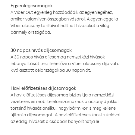
Egyenlegcsomagok
A Viber Out egyenleg hozzáadódik az egyenlegéhez,
amikor valamilyen összegben vásárol. A egyenleggel a
Viber alacsony tarifáival indíthat hívásokat a világ
bármely országába.
30 napos hívás díjcsomagok
A 30 napos hívás díjcsomag nemzetközi hívások
lebonyolítását teszi lehetővé a Viber alacsony díjaival a
kiválasztott célországokba 30 napon át.
Havi előfizetéses díjcsomagok
A havi előfizetéses díjcsomag biztosítja a nemzetközi
vezetékes és mobiltelefonszámoknak alacsony díjakkal
történő hívását anélkül, hogy bármikor is meg kellene
újítani a díjcsomagot. A havi előfizetéses konstrukcióval
az eddigi hívásait olcsóbban bonyolíthatja le