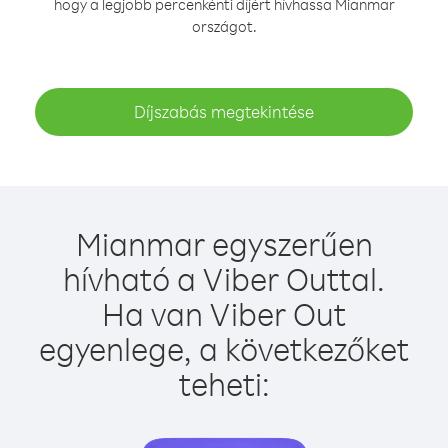
hogy a legjobb percenkénti díjért hívhassa Mianmar
országot.
Díjszabás megtekintése
Mianmar egyszerűen
hívható a Viber Outtal.
Ha van Viber Out
egyenlege, a következőket
teheti: