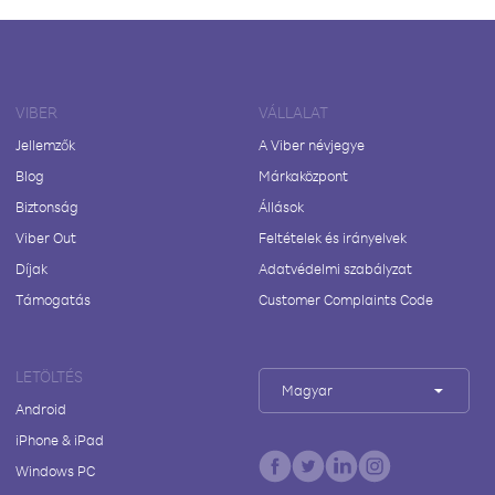
VIBER
VÁLLALAT
Jellemzők
A Viber névjegye
Blog
Márkaközpont
Biztonság
Állások
Viber Out
Feltételek és irányelvek
Díjak
Adatvédelmi szabályzat
Támogatás
Customer Complaints Code
LETÖLTÉS
Magyar
Android
iPhone & iPad
Windows PC