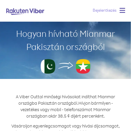
Bejelentkezés
Togg
navig
Hogyan hívható Mianmar
Pakisztán országból
A Viber Outtal minőségi hívásokat indíthat Mianmar
országba Pakisztán országból.
Hívjon bármilyen -
vezetékes vagy mobil - telefonszámot Mianmar
országban akár 38.5 ¢ díjért percenként.
Vásároljon egyenlegcsomagot vagy hívási díjcsomagot,