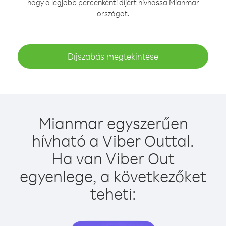
hogy a legjobb percenkénti díjért hívhassa Mianmar
országot.
Díjszabás megtekintése
Mianmar egyszerűen
hívható a Viber Outtal.
Ha van Viber Out
egyenlege, a következőket
teheti: