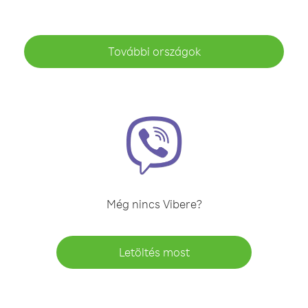
További országok
Még nincs Vibere?
Letöltés most