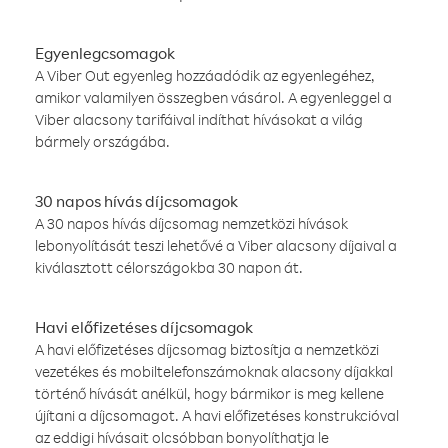
Egyenlegcsomagok
A Viber Out egyenleg hozzáadódik az egyenlegéhez,
amikor valamilyen összegben vásárol. A egyenleggel a
Viber alacsony tarifáival indíthat hívásokat a világ
bármely országába.
30 napos hívás díjcsomagok
A 30 napos hívás díjcsomag nemzetközi hívások
lebonyolítását teszi lehetővé a Viber alacsony díjaival a
kiválasztott célországokba 30 napon át.
Havi előfizetéses díjcsomagok
A havi előfizetéses díjcsomag biztosítja a nemzetközi
vezetékes és mobiltelefonszámoknak alacsony díjakkal
történő hívását anélkül, hogy bármikor is meg kellene
újítani a díjcsomagot. A havi előfizetéses konstrukcióval
az eddigi hívásait olcsóbban bonyolíthatja le