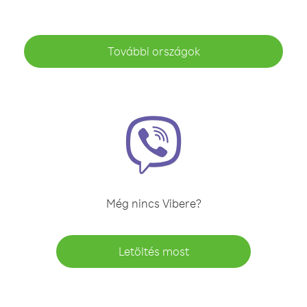
További országok
Még nincs Vibere?
Letöltés most