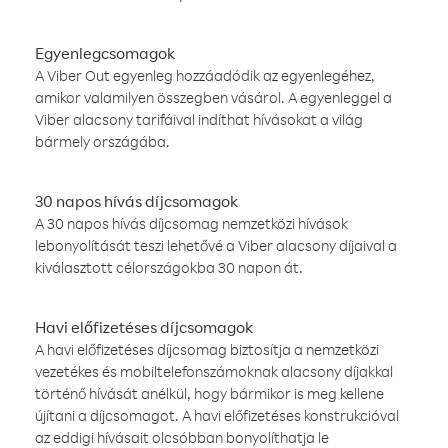
Egyenlegcsomagok
A Viber Out egyenleg hozzáadódik az egyenlegéhez,
amikor valamilyen összegben vásárol. A egyenleggel a
Viber alacsony tarifáival indíthat hívásokat a világ
bármely országába.
30 napos hívás díjcsomagok
A 30 napos hívás díjcsomag nemzetközi hívások
lebonyolítását teszi lehetővé a Viber alacsony díjaival a
kiválasztott célországokba 30 napon át.
Havi előfizetéses díjcsomagok
A havi előfizetéses díjcsomag biztosítja a nemzetközi
vezetékes és mobiltelefonszámoknak alacsony díjakkal
történő hívását anélkül, hogy bármikor is meg kellene
újítani a díjcsomagot. A havi előfizetéses konstrukcióval
az eddigi hívásait olcsóbban bonyolíthatja le