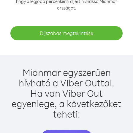
hogy a legjobb percenkénti díjért hívhassa Mianmar
országot.
Díjszabás megtekintése
Mianmar egyszerűen
hívható a Viber Outtal.
Ha van Viber Out
egyenlege, a következőket
teheti: