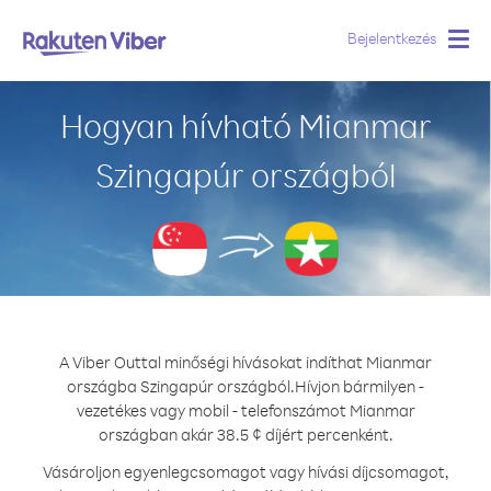
Bejelentkezés
Togg
navig
Hogyan hívható Mianmar
Szingapúr országból
A Viber Outtal minőségi hívásokat indíthat Mianmar
országba Szingapúr országból.
Hívjon bármilyen -
vezetékes vagy mobil - telefonszámot Mianmar
országban akár 38.5 ¢ díjért percenként.
Vásároljon egyenlegcsomagot vagy hívási díjcsomagot,