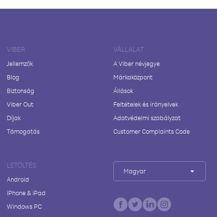
VIBER
VÁLLALAT
Jellemzők
A Viber névjegye
Blog
Márkaközpont
Biztonság
Állások
Viber Out
Feltételek és irányelvek
Díjak
Adatvédelmi szabályzat
Támogatás
Customer Complaints Code
LETÖLTÉS
Magyar
Android
iPhone & iPad
Windows PC