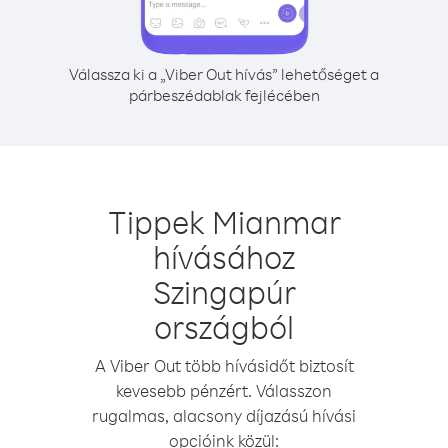
Válassza ki a „Viber Out hívás” lehetőséget a
párbeszédablak fejlécében
Tippek Mianmar
hívásához
Szingapúr
országból
A Viber Out több hívásidőt biztosít
kevesebb pénzért. Válasszon
rugalmas, alacsony díjazású hívási
opcióink közül: