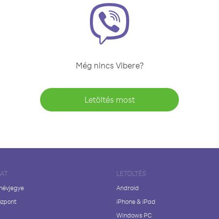
Még nincs Vibere?
Letöltés most
LAT
LETÖLTÉS
 névjegye
Android
özpont
iPhone & iPad
Windows PC