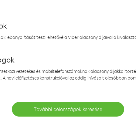
ok
k lebonyolítását teszi lehetővé a Viber alacsony díjaival a kiválas
magok
emzetközi vezetékes és mobiltelefonszámoknak alacsony díjakkal törté
. A havi előfizetéses konstrukcióval az eddigi hívásait olcsóbban bony
További célországok keresése