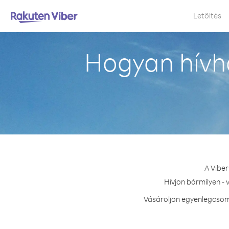
Letöltés
Hogyan hívh
A Vibe
Hívjon bármilyen -
Vásároljon egyenlegcsoma