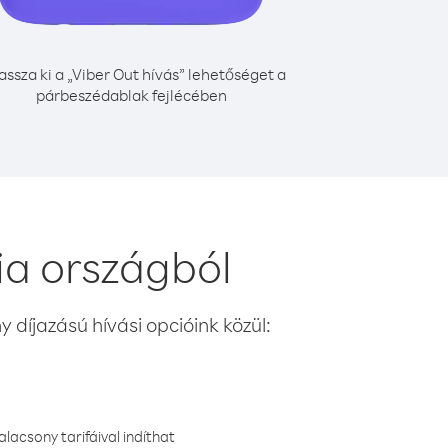
assza ki a „Viber Out hívás” lehetőséget a
párbeszédablak fejlécében
a országból
 díjazású hívási opcióink közül:
lacsony tarifáival indíthat