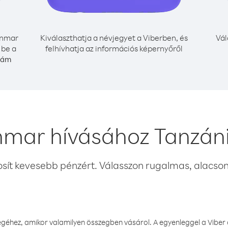
nmar
Kiválaszthatja a névjegyet a Viberben, és
Vál
 be a
felhívhatja az információs képernyőről
zám
nmar hívásához Tanzáni
osít kevesebb pénzért. Válasszon rugalmas, alacsony
éhez, amikor valamilyen összegben vásárol. A egyenleggel a Viber a