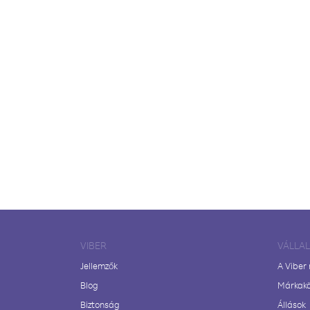
VIBER
VÁLLA
Jellemzők
A Viber
Blog
Márkak
Biztonság
Állások