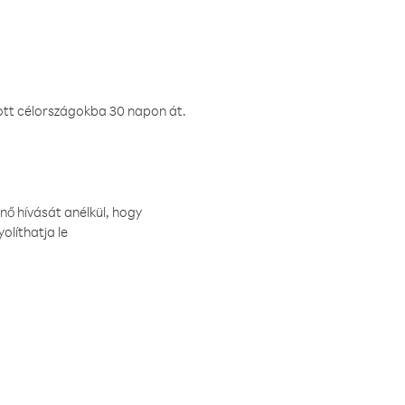
ztott célországokba 30 napon át.
nő hívását anélkül, hogy
olíthatja le