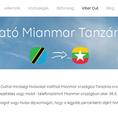
Jellemzők
Közösségek
Biztonság
Viber Out
Blog
ató Mianmar Tanzán
r Outtal minőségi hívásokat indíthat Mianmar országba Tanzánia ors
 vezetékes vagy mobil - telefonszámot Mianmar országban akár 38.5 ¢
got vagy hívási díjcsomagot, hogy a legjobb percenkénti díjért h