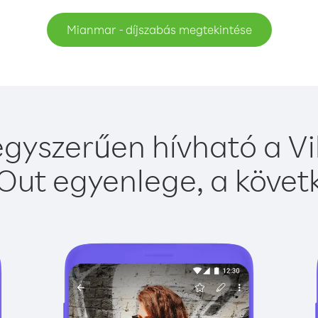
Mianmar - díjszabás megtekintése
yszerűen hívható a Vi
Out egyenlege, a követk