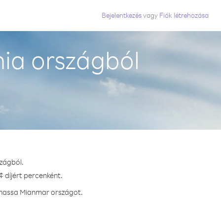
Bejelentkezés
vagy
Fiók létrehozása
ia országból
zágból.
 díjért percenként.
ívhassa Mianmar országot.