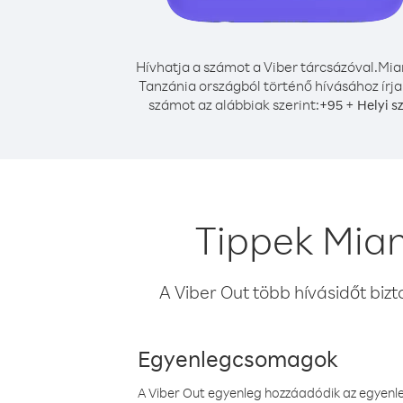
Hívhatja a számot a Viber tárcsázóval.
Mia
Tanzánia országból történő hívásához írja
számot az alábbiak szerint:
+
+
95
Helyi s
Tippek Mia
A Viber Out több hívásidőt bizt
Egyenlegcsomagok
A Viber Out egyenleg hozzáadódik az egyenleg