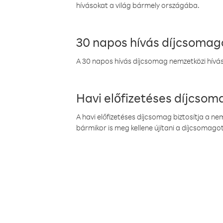
hívásokat a világ bármely országába.
30 napos hívás díjcsomag
A 30 napos hívás díjcsomag nemzetközi híváso
Havi előfizetéses díjcso
A havi előfizetéses díjcsomag biztosítja a n
bármikor is meg kellene újítani a díjcsomagot