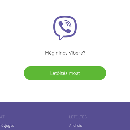
Még nincs Vibere?
Letöltés most
LAT
LETÖLTÉS
 névjegye
Android