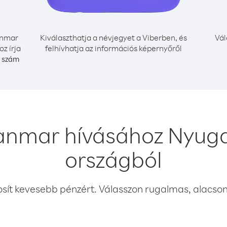
nmar
Kiválaszthatja a névjegyet a Viberben, és
Vál
z írja
felhívhatja az információs képernyőről
i szám
anmar hívásához Nyug
országból
osít kevesebb pénzért. Válasszon rugalmas, alacsony