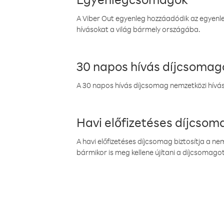
A Viber Out egyenleg hozzáadódik az egyenleg
hívásokat a világ bármely országába.
30 napos hívás díjcsomag
A 30 napos hívás díjcsomag nemzetközi híváso
Havi előfizetéses díjcso
A havi előfizetéses díjcsomag biztosítja a n
bármikor is meg kellene újítani a díjcsomagot