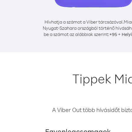
Hívhatja a számot a Viber tárcsázóval.
Mia
Nyugat-Szahara országból történő hívásáho
be a számot az alábbiak szerint:
+
+
95
Hely
Tippek Mi
A Viber Out több hívásidőt bizt
Egyenlegcsomagok