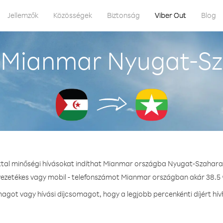
Jellemzők
Közösségek
Biztonság
Viber Out
Blog
 Mianmar Nyugat-Sz
ttal minőségi hívásokat indíthat Mianmar országba Nyugat-Szahara
 vezetékes vagy mobil - telefonszámot Mianmar országban akár 38.5 ¢
got vagy hívási díjcsomagot, hogy a legjobb percenkénti díjért h