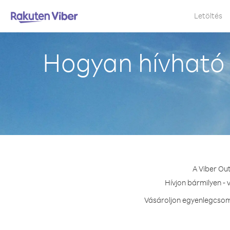
Letöltés
Hogyan hívható
A Viber Ou
Hívjon bármilyen -
Vásároljon egyenlegcsoma