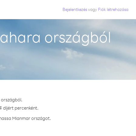
Bejelentkezés
vagy
Fiók létrehozása
ahara országból
 országból.
 díjért percenként.
ívhassa Mianmar országot.