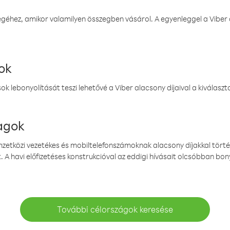
éhez, amikor valamilyen összegben vásárol. A egyenleggel a Viber a
ok
k lebonyolítását teszi lehetővé a Viber alacsony díjaival a kiválas
magok
emzetközi vezetékes és mobiltelefonszámoknak alacsony díjakkal törté
. A havi előfizetéses konstrukcióval az eddigi hívásait olcsóbban bony
További célországok keresése