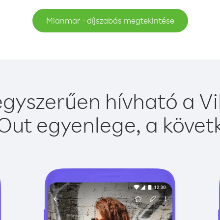
Mianmar - díjszabás megtekintése
yszerűen hívható a Vi
Out egyenlege, a követk