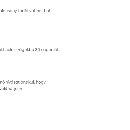
lacsony tarifáival indíthat
ztott célországokba 30 napon át.
nő hívását anélkül, hogy
olíthatja le