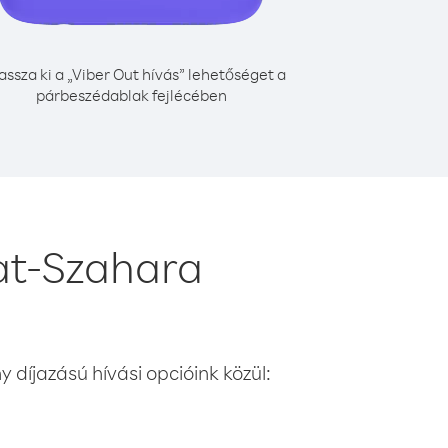
assza ki a „Viber Out hívás” lehetőséget a
párbeszédablak fejlécében
at-Szahara
 díjazású hívási opcióink közül: