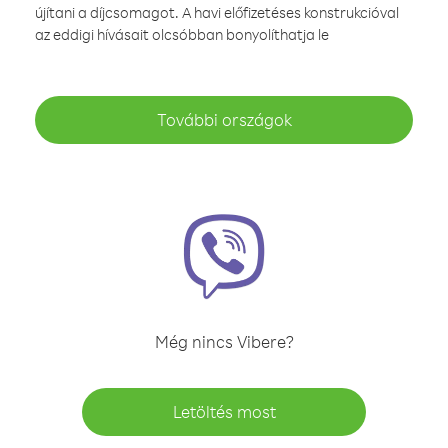
újítani a díjcsomagot. A havi előfizetéses konstrukcióval
az eddigi hívásait olcsóbban bonyolíthatja le
További országok
Még nincs Vibere?
Letöltés most