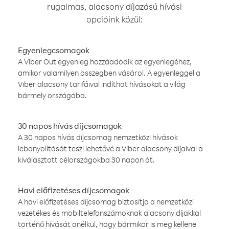
rugalmas, alacsony díjazású hívási
opcióink közül:
Egyenlegcsomagok
A Viber Out egyenleg hozzáadódik az egyenlegéhez,
amikor valamilyen összegben vásárol. A egyenleggel a
Viber alacsony tarifáival indíthat hívásokat a világ
bármely országába.
30 napos hívás díjcsomagok
A 30 napos hívás díjcsomag nemzetközi hívások
lebonyolítását teszi lehetővé a Viber alacsony díjaival a
kiválasztott célországokba 30 napon át.
Havi előfizetéses díjcsomagok
A havi előfizetéses díjcsomag biztosítja a nemzetközi
vezetékes és mobiltelefonszámoknak alacsony díjakkal
történő hívását anélkül, hogy bármikor is meg kellene