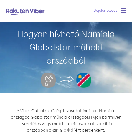
Bejelentkezés
Togg
navig
Hogyan hívható Namíbia
Globalstar műhold
országból
A Viber Outtal minőségi hívásokat indíthat Namíbia
országba Globalstar műhold országból.
Hívjon bármilyen
- vezetékes vagy mobil - telefonszámot Namíbia
országban akár 19.0 ¢ díjért percenként.