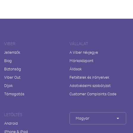
VIBER
VÁLLALAT
Jellemzők
A Viber névjegye
Blog
Márkaközpont
Biztonság
Állások
Viber Out
Feltételek és irányelvek
Díjak
Adatvédelmi szabályzat
Támogatás
Customer Complaints Code
LETÖLTÉS
Magyar
Android
iPhone & iPad