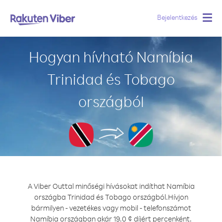
Bejelentkezés
Togg
navig
Hogyan hívható Namíbia
Trinidad és Tobago
országból
A Viber Outtal minőségi hívásokat indíthat Namíbia
országba Trinidad és Tobago országból.
Hívjon
bármilyen - vezetékes vagy mobil - telefonszámot
Namíbia országban akár 19.0 ¢ díjért percenként.