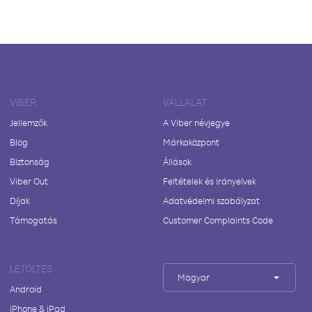
VIBER
VÁLLALAT
Jellemzők
A Viber névjegye
Blog
Márkaközpont
Biztonság
Állások
Viber Out
Feltételek és irányelvek
Díjak
Adatvédelmi szabályzat
Támogatás
Customer Complaints Code
LETÖLTÉS
Magyar
Android
iPhone & iPad