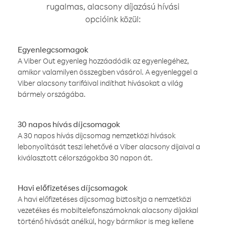
rugalmas, alacsony díjazású hívási
opcióink közül:
Egyenlegcsomagok
A Viber Out egyenleg hozzáadódik az egyenlegéhez,
amikor valamilyen összegben vásárol. A egyenleggel a
Viber alacsony tarifáival indíthat hívásokat a világ
bármely országába.
30 napos hívás díjcsomagok
A 30 napos hívás díjcsomag nemzetközi hívások
lebonyolítását teszi lehetővé a Viber alacsony díjaival a
kiválasztott célországokba 30 napon át.
Havi előfizetéses díjcsomagok
A havi előfizetéses díjcsomag biztosítja a nemzetközi
vezetékes és mobiltelefonszámoknak alacsony díjakkal
történő hívását anélkül, hogy bármikor is meg kellene