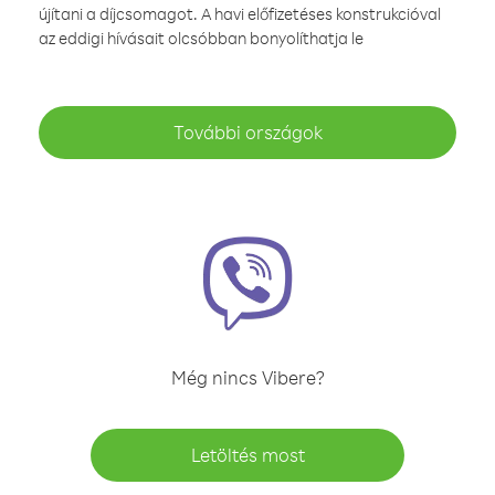
újítani a díjcsomagot. A havi előfizetéses konstrukcióval
az eddigi hívásait olcsóbban bonyolíthatja le
További országok
Még nincs Vibere?
Letöltés most