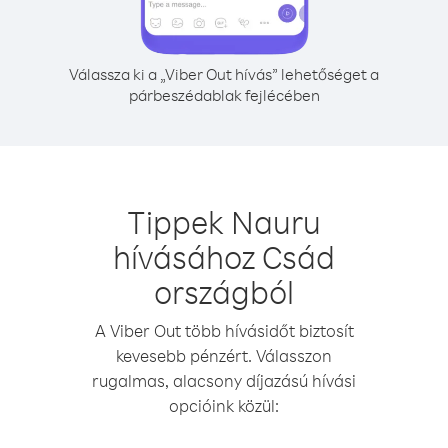
Válassza ki a „Viber Out hívás” lehetőséget a
párbeszédablak fejlécében
Tippek Nauru
hívásához Csád
országból
A Viber Out több hívásidőt biztosít
kevesebb pénzért. Válasszon
rugalmas, alacsony díjazású hívási
opcióink közül: