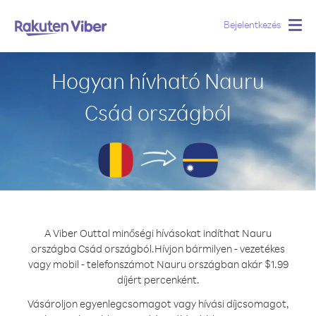
Bejelentkezés
Togg
navig
Hogyan hívható Nauru
Csád országból
A Viber Outtal minőségi hívásokat indíthat Nauru
országba Csád országból.
Hívjon bármilyen - vezetékes
vagy mobil - telefonszámot Nauru országban akár $1.99
díjért percenként.
Vásároljon egyenlegcsomagot vagy hívási díjcsomagot,