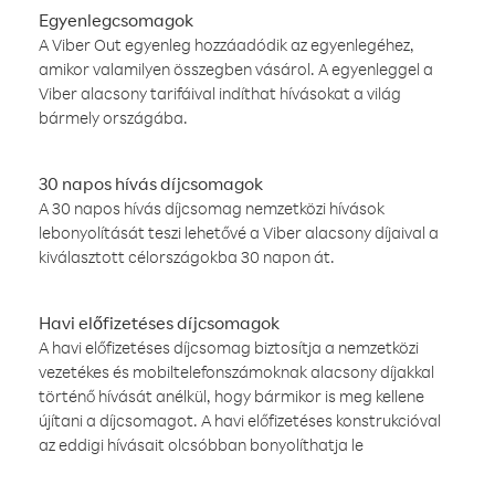
Egyenlegcsomagok
A Viber Out egyenleg hozzáadódik az egyenlegéhez,
amikor valamilyen összegben vásárol. A egyenleggel a
Viber alacsony tarifáival indíthat hívásokat a világ
bármely országába.
30 napos hívás díjcsomagok
A 30 napos hívás díjcsomag nemzetközi hívások
lebonyolítását teszi lehetővé a Viber alacsony díjaival a
kiválasztott célországokba 30 napon át.
Havi előfizetéses díjcsomagok
A havi előfizetéses díjcsomag biztosítja a nemzetközi
vezetékes és mobiltelefonszámoknak alacsony díjakkal
történő hívását anélkül, hogy bármikor is meg kellene
újítani a díjcsomagot. A havi előfizetéses konstrukcióval
az eddigi hívásait olcsóbban bonyolíthatja le