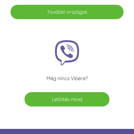
További országok
Még nincs Vibere?
Letöltés most