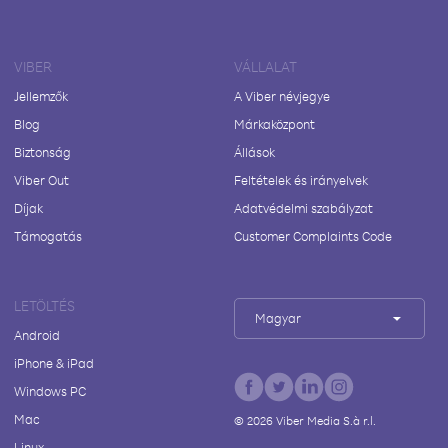
VIBER
VÁLLALAT
Jellemzők
A Viber névjegye
Blog
Márkaközpont
Biztonság
Állások
Viber Out
Feltételek és irányelvek
Díjak
Adatvédelmi szabályzat
Támogatás
Customer Complaints Code
LETÖLTÉS
Magyar
Android
iPhone & iPad
Windows PC
Mac
©
2026
Viber Media S.à r.l.
Linux