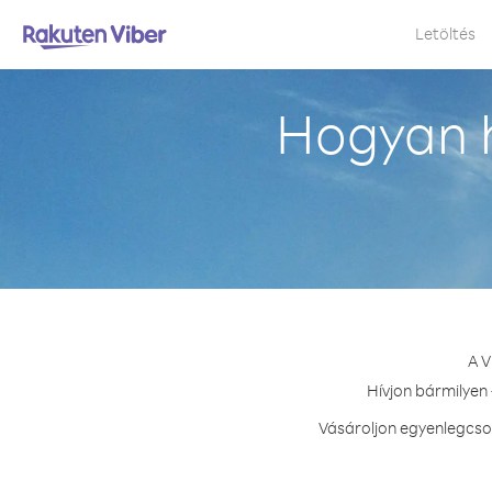
Letöltés
Hogyan h
A V
Hívjon bármilyen 
Vásároljon egyenlegcso