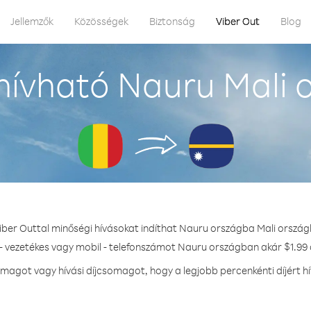
Jellemzők
Közösségek
Biztonság
Viber Out
Blog
ívható Nauru Mali 
iber Outtal minőségi hívásokat indíthat Nauru országba Mali ország
- vezetékes vagy mobil - telefonszámot Nauru országban akár $1.99 
magot vagy hívási díjcsomagot, hogy a legjobb percenkénti díjért h