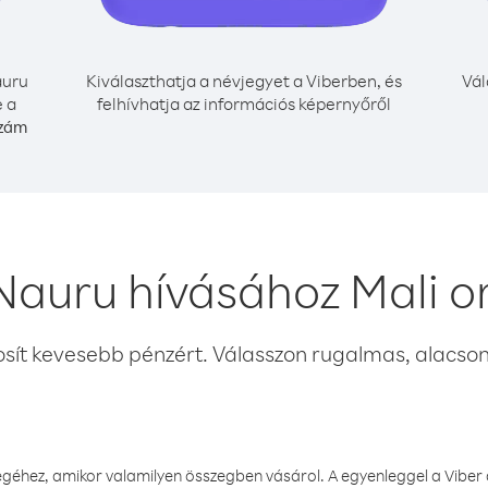
uru
Kiválaszthatja a névjegyet a Viberben, és
Vál
e a
felhívhatja az információs képernyőről
szám
Nauru hívásához Mali o
osít kevesebb pénzért. Válasszon rugalmas, alacsony
éhez, amikor valamilyen összegben vásárol. A egyenleggel a Viber a