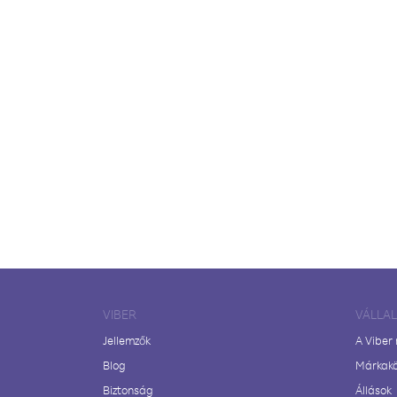
VIBER
VÁLLA
Jellemzők
A Viber
Blog
Márkak
Biztonság
Állások