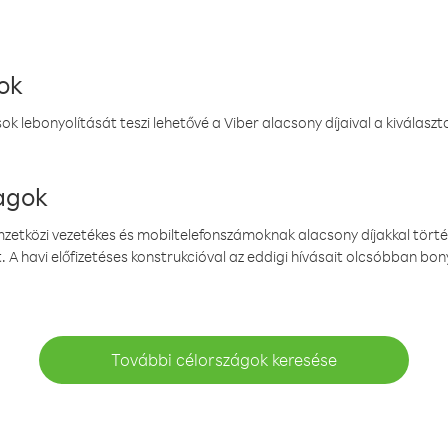
ok
k lebonyolítását teszi lehetővé a Viber alacsony díjaival a kiválas
magok
emzetközi vezetékes és mobiltelefonszámoknak alacsony díjakkal törté
. A havi előfizetéses konstrukcióval az eddigi hívásait olcsóbban bony
További célországok keresése