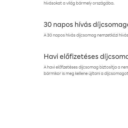
hívásokat a világ bármely országába.
30 napos hívás díjcsomag
A 30 napos hívás díjcsomag nemzetközi híváso
Havi előfizetéses díjcso
A havi előfizetéses díjcsomag biztosítja a n
bármikor is meg kellene újítani a díjcsomagot