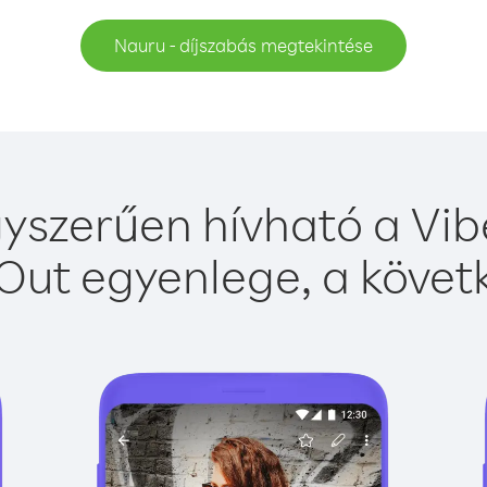
Nauru - díjszabás megtekintése
yszerűen hívható a Vibe
Out egyenlege, a követk