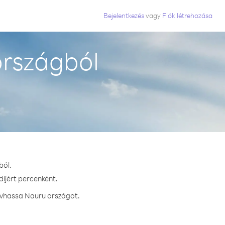
Bejelentkezés
vagy
Fiók létrehozása
országból
ból.
díjért percenként.
ívhassa Nauru országot.