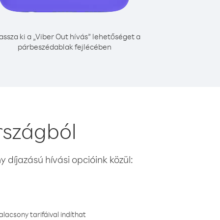
assza ki a „Viber Out hívás” lehetőséget a
párbeszédablak fejlécében
rszágból
 díjazású hívási opcióink közül:
lacsony tarifáival indíthat