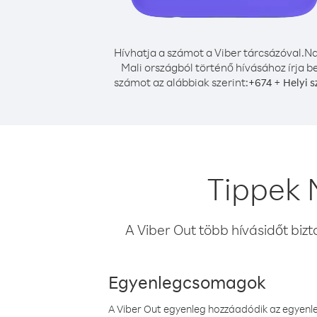
Hívhatja a számot a Viber tárcsázóval.
Na
Mali országból történő hívásához írja b
számot az alábbiak szerint:
+
+
674
Helyi 
Tippek 
A Viber Out több hívásidőt bizt
Egyenlegcsomagok
A Viber Out egyenleg hozzáadódik az egyenleg