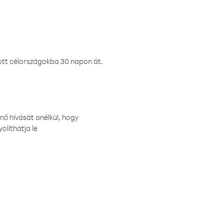
ztott célországokba 30 napon át.
nő hívását anélkül, hogy
olíthatja le