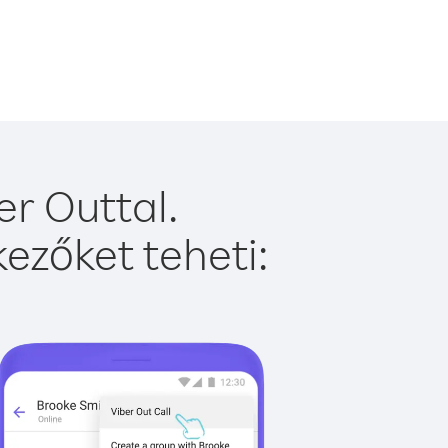
r Outtal.
ezőket teheti: