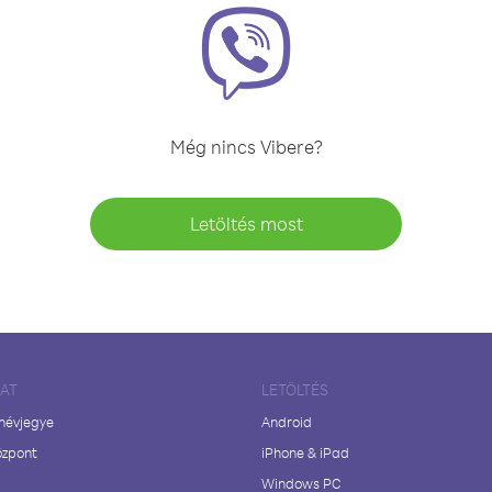
Még nincs Vibere?
Letöltés most
LAT
LETÖLTÉS
 névjegye
Android
özpont
iPhone & iPad
Windows PC