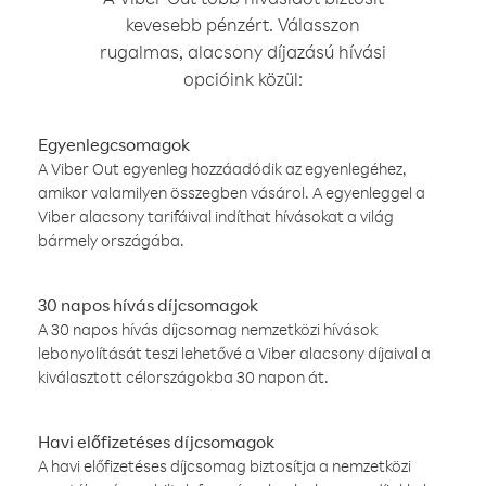
kevesebb pénzért. Válasszon
rugalmas, alacsony díjazású hívási
opcióink közül:
Egyenlegcsomagok
A Viber Out egyenleg hozzáadódik az egyenlegéhez,
amikor valamilyen összegben vásárol. A egyenleggel a
Viber alacsony tarifáival indíthat hívásokat a világ
bármely országába.
30 napos hívás díjcsomagok
A 30 napos hívás díjcsomag nemzetközi hívások
lebonyolítását teszi lehetővé a Viber alacsony díjaival a
kiválasztott célországokba 30 napon át.
Havi előfizetéses díjcsomagok
A havi előfizetéses díjcsomag biztosítja a nemzetközi