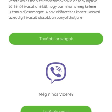
vezetékes és mobiltelefonszámoknak alacsony díjakkal
történő hívását anélkül, hogy bármikor is meg kellene
újítani a díjcsomagot. A havi előfizetéses konstrukcióval
az eddigi hívásait olcsóbban bonyolíthatja le
További országok
Még nincs Vibere?
Letöltés most