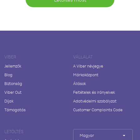
VIBER
VÁLLALAT
Jellemzők
A Viber névjegye
Blog
Márkaközpont
Biztonság
Állások
Viber Out
Feltételek és irányelvek
Díjak
Adatvédelmi szabályzat
Támogatás
Customer Complaints Code
LETÖLTÉS
Magyar