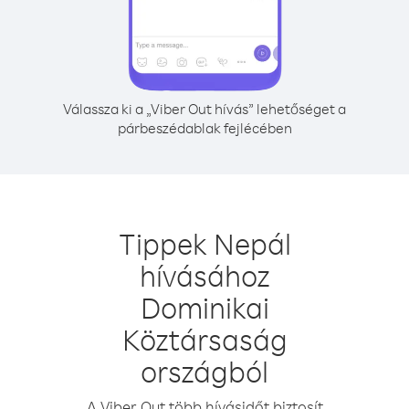
Válassza ki a „Viber Out hívás” lehetőséget a
párbeszédablak fejlécében
Tippek Nepál
hívásához
Dominikai
Köztársaság
országból
A Viber Out több hívásidőt biztosít