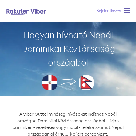
Bejelentkezés
Togg
navig
Hogyan hívható Nepál
Dominikai Köztársaság
országból
A Viber Outtal minőségi hívásokat indíthat Nepál
országba Dominikai Köztársaság országból.
Hívjon
bármilyen - vezetékes vagy mobil - telefonszámot Nepál
országban akár 16.5 ¢ díjért percenként.