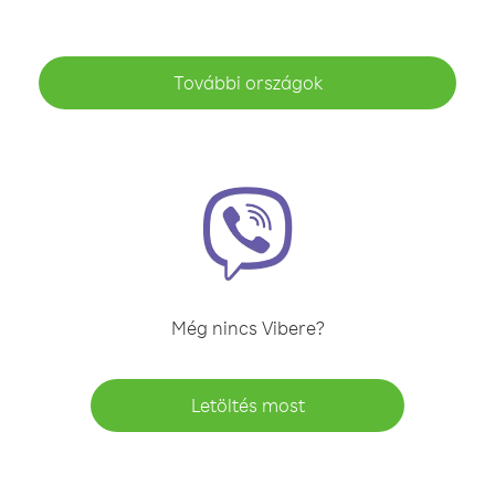
További országok
Még nincs Vibere?
Letöltés most