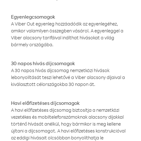
Egyenlegcsomagok
A Viber Out egyenleg hozzáadódik az egyenlegéhez,
amikor valamilyen összegben vásárol. A egyenleggel a
Viber alacsony tarifáival indíthat hívásokat a világ
bármely országába.
30 napos hívás díjcsomagok
A 30 napos hívás díjcsomag nemzetközi hívások
lebonyolítását teszi lehetővé a Viber alacsony díjaival a
kiválasztott célországokba 30 napon át.
Havi előfizetéses díjcsomagok
A havi előfizetéses díjcsomag biztosítja a nemzetközi
vezetékes és mobiltelefonszámoknak alacsony díjakkal
történő hívását anélkül, hogy bármikor is meg kellene
újítani a díjcsomagot. A havi előfizetéses konstrukcióval
az eddigi hívásait olcsóbban bonyolíthatja le