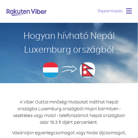
Bejelentkezés
Togg
navig
Hogyan hívható Nepál
Luxemburg országból
A Viber Outtal minőségi hívásokat indíthat Nepál
országba Luxemburg országból.
Hívjon bármilyen -
vezetékes vagy mobil - telefonszámot Nepál országban
akár 19.3 ¢ díjért percenként.
Vásároljon egyenlegcsomagot vagy hívási díjcsomagot,