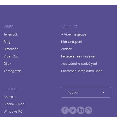
VIBER
VÁLLALAT
Jellemzők
A Viber névjegye
Blog
Márkaközpont
Biztonság
Állások
Viber Out
Feltételek és irányelvek
Díjak
Adatvédelmi szabályzat
Támogatás
Customer Complaints Code
LETÖLTÉS
Magyar
Android
iPhone & iPad
Windows PC