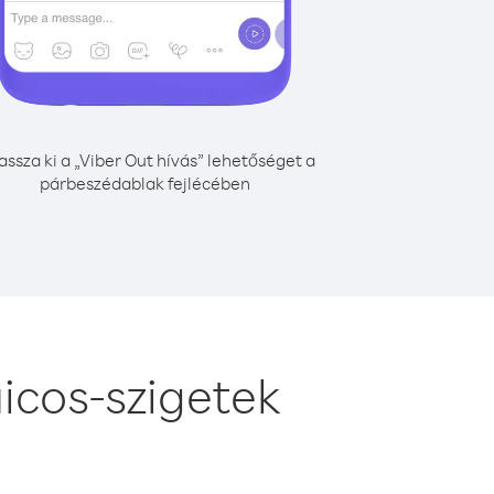
assza ki a „Viber Out hívás” lehetőséget a
párbeszédablak fejlécében
icos-szigetek