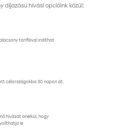
 díjazású hívási opcióink közül:
lacsony tarifáival indíthat
ztott célországokba 30 napon át.
nő hívását anélkül, hogy
olíthatja le