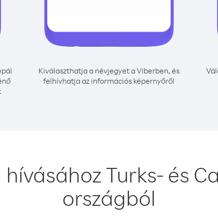
pál
Kiválaszthatja a névjegyet a Viberben, és
Vál
ténő
felhívhatja az információs képernyőről
k
 hívásához Turks- és Ca
országból