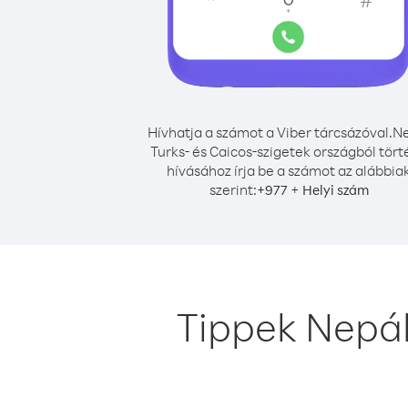
Hívhatja a számot a Viber tárcsázóval.
Ne
Turks- és Caicos-szigetek országból tör
hívásához írja be a számot az alábbia
szerint:
+
+
977
Helyi szám
Tippek Nepál