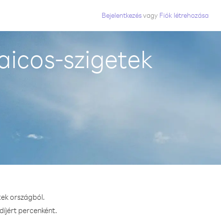
Bejelentkezés
vagy
Fiók létrehozása
aicos-szigetek
tek országból.
díjért percenként.