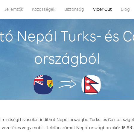
Jellemzők
Közösségek
Biztonság
Viber Out
Blog
ó Nepál Turks- és C
országból
l minőségi hívásokat indíthat Nepál országba Turks- és Caicos-szige
- vezetékes vagy mobil - telefonszámot Nepál országban akár 16.5 ¢ 