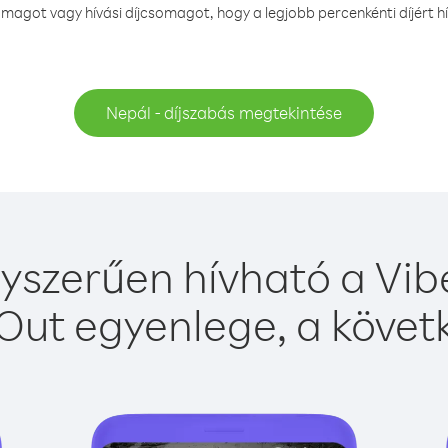
magot vagy hívási díjcsomagot, hogy a legjobb percenkénti díjért h
Nepál - díjszabás megtekintése
yszerűen hívható a Vibe
Out egyenlege, a követk