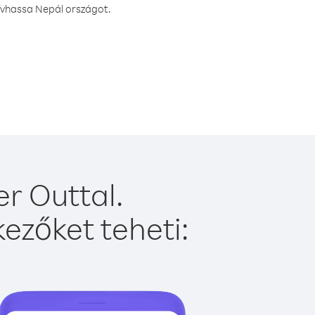
ívhassa Nepál országot.
r Outtal.
ezőket teheti: