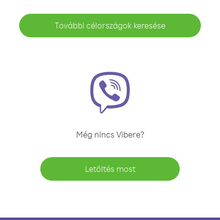
További célországok keresése
Még nincs Vibere?
Letöltés most