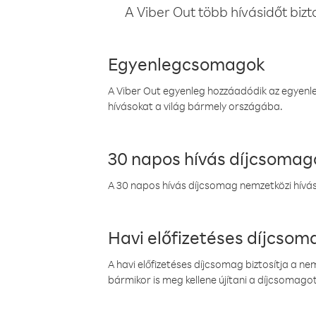
A Viber Out több hívásidőt bizt
Egyenlegcsomagok
A Viber Out egyenleg hozzáadódik az egyenleg
hívásokat a világ bármely országába.
30 napos hívás díjcsomag
A 30 napos hívás díjcsomag nemzetközi híváso
Havi előfizetéses díjcso
A havi előfizetéses díjcsomag biztosítja a n
bármikor is meg kellene újítani a díjcsomagot