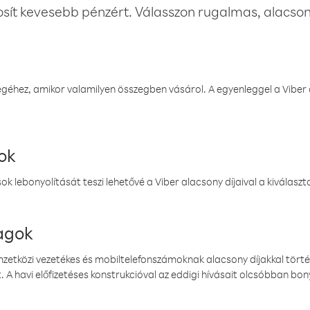
osít kevesebb pénzért. Válasszon rugalmas, alacsony
éhez, amikor valamilyen összegben vásárol. A egyenleggel a Viber a
ok
k lebonyolítását teszi lehetővé a Viber alacsony díjaival a kiválas
magok
emzetközi vezetékes és mobiltelefonszámoknak alacsony díjakkal törté
. A havi előfizetéses konstrukcióval az eddigi hívásait olcsóbban bony