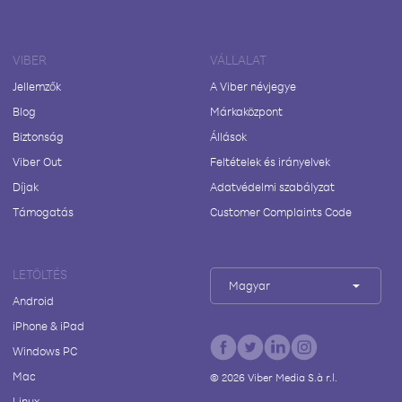
VIBER
VÁLLALAT
Jellemzők
A Viber névjegye
Blog
Márkaközpont
Biztonság
Állások
Viber Out
Feltételek és irányelvek
Díjak
Adatvédelmi szabályzat
Támogatás
Customer Complaints Code
LETÖLTÉS
Magyar
Android
iPhone & iPad
Windows PC
Mac
©
2026
Viber Media S.à r.l.
Linux