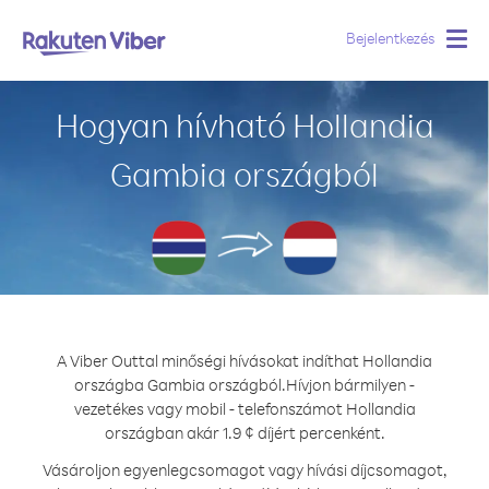
Bejelentkezés
Togg
navig
Hogyan hívható Hollandia
Gambia országból
A Viber Outtal minőségi hívásokat indíthat Hollandia
országba Gambia országból.
Hívjon bármilyen -
vezetékes vagy mobil - telefonszámot Hollandia
országban akár 1.9 ¢ díjért percenként.
Vásároljon egyenlegcsomagot vagy hívási díjcsomagot,