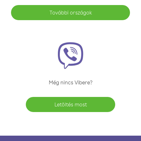
További országok
Még nincs Vibere?
Letöltés most