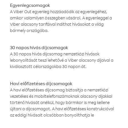
Egyenlegcsomagok
A Viber Out egyenleg hozzáadódik az egyenlegéhez,
amikor valamilyen összegben vásárol. A egyenleggel a
Viber alacsony tarifáival indíthat hívásokat a világ
bármely országába.
30 napos hívás díjcsomagok
A 30 napos hívás díjcsomag nemzetközi hívások
lebonyolítását teszi lehetővé a Viber alacsony díjaival a
kiválasztott célországokba 30 napon át.
Havi előfizetéses díjcsomagok
A havi előfizetéses díjcsomag biztosítja a nemzetközi
vezetékes és mobiltelefonszámoknak alacsony díjakkal
történő hívását anélkül, hogy bármikor is meg kellene
újítani a díjcsomagot. A havi előfizetéses konstrukcióval
az eddigi hívásait olcsóbban bonyolíthatja le