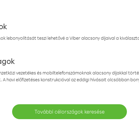
ok
k lebonyolítását teszi lehetővé a Viber alacsony díjaival a kiválas
magok
emzetközi vezetékes és mobiltelefonszámoknak alacsony díjakkal törté
. A havi előfizetéses konstrukcióval az eddigi hívásait olcsóbban bony
További célországok keresése