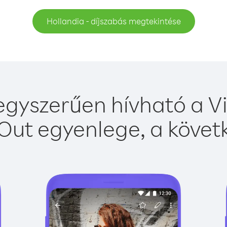
Hollandia - díjszabás megtekintése
egyszerűen hívható a Vi
Out egyenlege, a követk