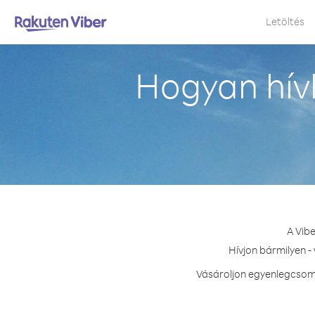
Letöltés
Hogyan hív
A Vib
Hívjon bármilyen -
Vásároljon egyenlegcsoma