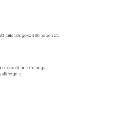
ztott célországokba 30 napon át.
nő hívását anélkül, hogy
olíthatja le