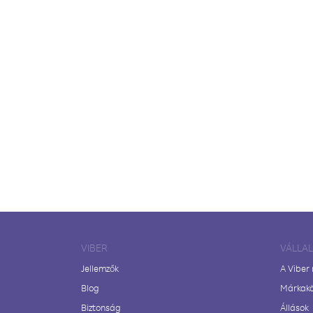
VIBER
VÁLLA
Jellemzők
A Viber
Blog
Márkak
Biztonság
Állások