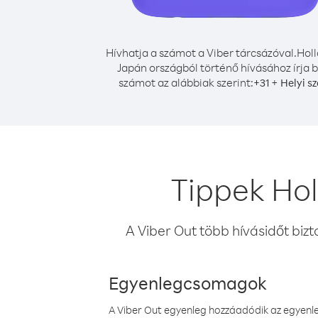
Hívhatja a számot a Viber tárcsázóval.
Holl
Japán országból történő hívásához írja b
számot az alábbiak szerint:
+
+
31
Helyi s
Tippek Hol
A Viber Out több hívásidőt bizt
Egyenlegcsomagok
A Viber Out egyenleg hozzáadódik az egyenleg