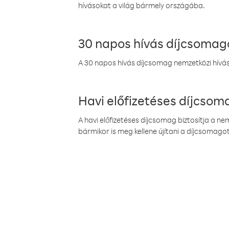
hívásokat a világ bármely országába.
30 napos hívás díjcsomag
A 30 napos hívás díjcsomag nemzetközi híváso
Havi előfizetéses díjcso
A havi előfizetéses díjcsomag biztosítja a n
bármikor is meg kellene újítani a díjcsomagot