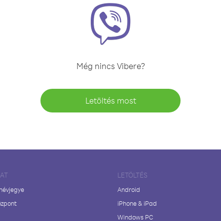
Még nincs Vibere?
Letöltés most
LAT
LETÖLTÉS
 névjegye
Android
özpont
iPhone & iPad
Windows PC