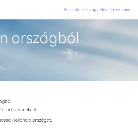
Bejelentkezés
vagy
Fiók létrehozása
n országból
ágból.
 díjért percenként.
hassa Hollandia országot.