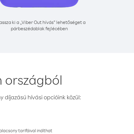
assza ki a „Viber Out hívás” lehetőséget a
párbeszédablak fejlécében
n országból
 díjazású hívási opcióink közül:
lacsony tarifáival indíthat