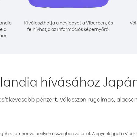
andia
Kiválaszthatja a névjegyet a Viberben, és
Vál
e a
felhívhatja az információs képernyőről
zám
landia hívásához Japá
osít kevesebb pénzért. Válasszon rugalmas, alacsony
éhez, amikor valamilyen összegben vásárol. A egyenleggel a Viber a