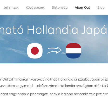
Jellemzők
Közösségek
Biztonság
Viber Out
Blog
ható Hollandia Japá
er Outtal minőségi hívásokat indíthat Hollandia országba Japán orsz
 vezetékes vagy mobil - telefonszámot Hollandia országban akár 1.9 ¢
got vagy hívási díjcsomagot, hogy a legjobb percenkénti díjért hív