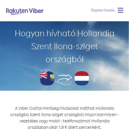
Bejelentkezés
Togg
navig
Hogyan hívható Hollandia
Szent Ilona-sziget
országból
A Viber Outtal minőségi hívásokat indíthat Hollandia
országba Szent Ilona-sziget országból.
Hívjon bármilyen -
vezetékes vagy mobil - telefonszámot Hollandia
országban akár 1.9 ¢ díjért percenként.