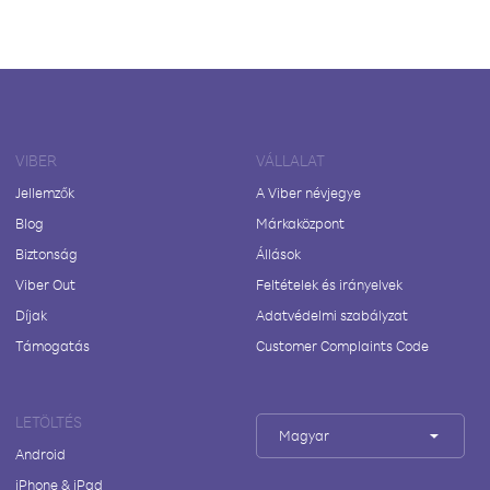
VIBER
VÁLLALAT
Jellemzők
A Viber névjegye
Blog
Márkaközpont
Biztonság
Állások
Viber Out
Feltételek és irányelvek
Díjak
Adatvédelmi szabályzat
Támogatás
Customer Complaints Code
LETÖLTÉS
Magyar
Android
iPhone & iPad