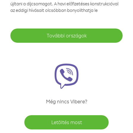
újítani a díjcsomagot. A havi előfizetéses konstrukcióval
az eddigi hívásait olcsóbban bonyolíthatja le
További országok
Még nincs Vibere?
Letöltés most