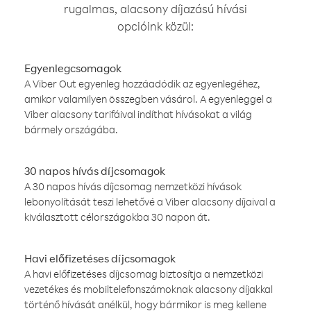
rugalmas, alacsony díjazású hívási
opcióink közül:
Egyenlegcsomagok
A Viber Out egyenleg hozzáadódik az egyenlegéhez,
amikor valamilyen összegben vásárol. A egyenleggel a
Viber alacsony tarifáival indíthat hívásokat a világ
bármely országába.
30 napos hívás díjcsomagok
A 30 napos hívás díjcsomag nemzetközi hívások
lebonyolítását teszi lehetővé a Viber alacsony díjaival a
kiválasztott célországokba 30 napon át.
Havi előfizetéses díjcsomagok
A havi előfizetéses díjcsomag biztosítja a nemzetközi
vezetékes és mobiltelefonszámoknak alacsony díjakkal
történő hívását anélkül, hogy bármikor is meg kellene