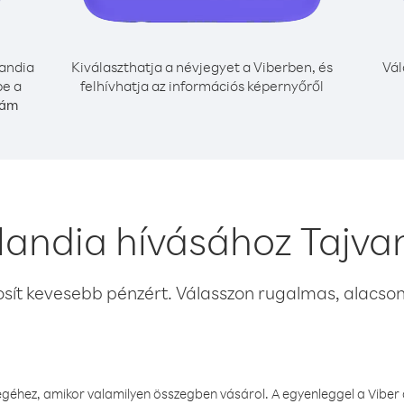
andia
Kiválaszthatja a névjegyet a Viberben, és
Vál
be a
felhívhatja az információs képernyőről
zám
landia hívásához Tajva
osít kevesebb pénzért. Válasszon rugalmas, alacsony
éhez, amikor valamilyen összegben vásárol. A egyenleggel a Viber a