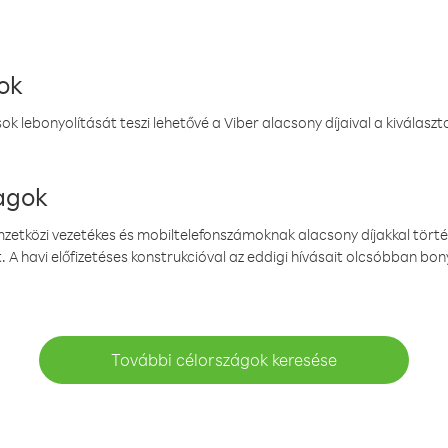
ok
k lebonyolítását teszi lehetővé a Viber alacsony díjaival a kiválas
magok
emzetközi vezetékes és mobiltelefonszámoknak alacsony díjakkal törté
. A havi előfizetéses konstrukcióval az eddigi hívásait olcsóbban bony
További célországok keresése