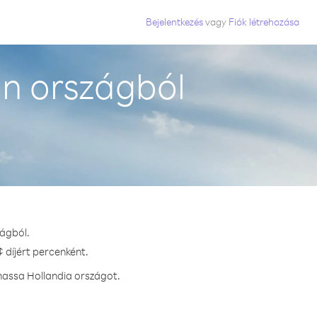
Bejelentkezés
vagy
Fiók létrehozása
an országból
zágból.
 díjért percenként.
hassa Hollandia országot.