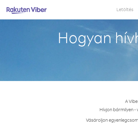
Letöltés
Hogyan hívh
A Vibe
Hívjon bármilyen -
Vásároljon egyenlegcsoma