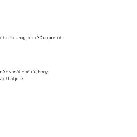
ztott célországokba 30 napon át.
nő hívását anélkül, hogy
olíthatja le