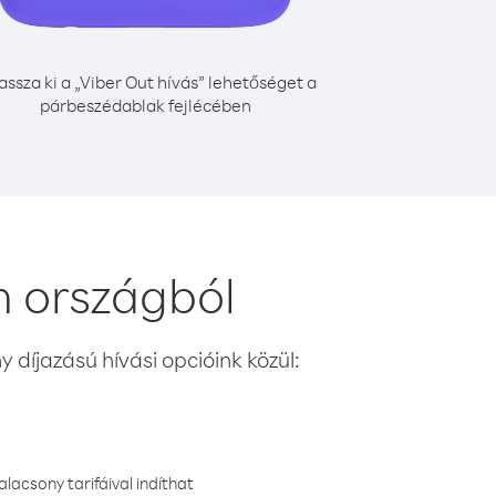
assza ki a „Viber Out hívás” lehetőséget a
párbeszédablak fejlécében
n országból
 díjazású hívási opcióink közül:
lacsony tarifáival indíthat