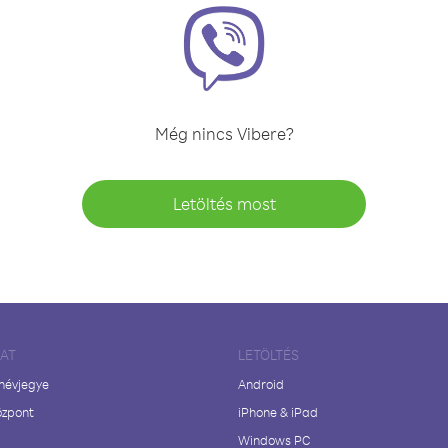
Még nincs Vibere?
Letöltés most
LAT
LETÖLTÉS
 névjegye
Android
özpont
iPhone & iPad
Windows PC