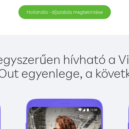
Hollandia - díjszabás megtekintése
egyszerűen hívható a Vi
Out egyenlege, a követk