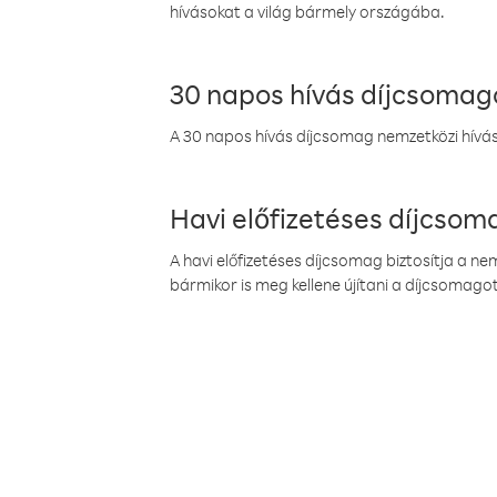
hívásokat a világ bármely országába.
30 napos hívás díjcsomag
A 30 napos hívás díjcsomag nemzetközi híváso
Havi előfizetéses díjcso
A havi előfizetéses díjcsomag biztosítja a n
bármikor is meg kellene újítani a díjcsomagot