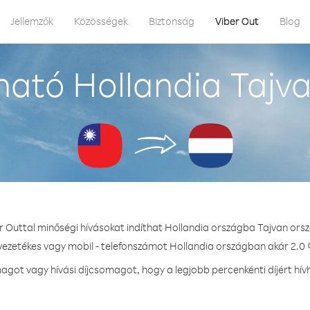
Jellemzők
Közösségek
Biztonság
Viber Out
Blog
ató Hollandia Tajv
r Outtal minőségi hívásokat indíthat Hollandia országba Tajvan ors
 vezetékes vagy mobil - telefonszámot Hollandia országban akár 2.0 ¢
got vagy hívási díjcsomagot, hogy a legjobb percenkénti díjért hív