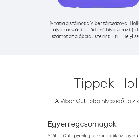
Hívhatja a számot a Viber tárcsázóval.
Holl
Tajvan országból történő hívásához írja 
számot az alábbiak szerint:
+
+
31
Helyi s
Tippek Hol
A Viber Out több hívásidőt bizt
Egyenlegcsomagok
A Viber Out egyenleg hozzáadódik az egyenleg