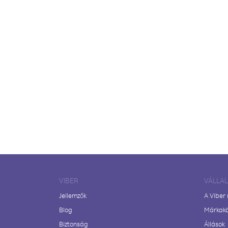
VIBER
VÁLLA
Jellemzők
A Viber
Blog
Márkak
Biztonság
Állások