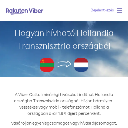
Bejelentkezés
Togg
navig
Hogyan hívható Hollandia
Transznisztria országból
A Viber Outtal minőségi hívásokat indíthat Hollandia
országba Transznisztria országból.
Hívjon bármilyen -
vezetékes vagy mobil - telefonszámot Hollandia
országban akár 1.9 ¢ díjért percenként.
Vásároljon egyenlegcsomagot vagy hívási díjcsomagot,