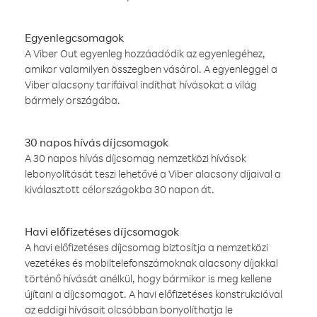
Egyenlegcsomagok
A Viber Out egyenleg hozzáadódik az egyenlegéhez,
amikor valamilyen összegben vásárol. A egyenleggel a
Viber alacsony tarifáival indíthat hívásokat a világ
bármely országába.
30 napos hívás díjcsomagok
A 30 napos hívás díjcsomag nemzetközi hívások
lebonyolítását teszi lehetővé a Viber alacsony díjaival a
kiválasztott célországokba 30 napon át.
Havi előfizetéses díjcsomagok
A havi előfizetéses díjcsomag biztosítja a nemzetközi
vezetékes és mobiltelefonszámoknak alacsony díjakkal
történő hívását anélkül, hogy bármikor is meg kellene
újítani a díjcsomagot. A havi előfizetéses konstrukcióval
az eddigi hívásait olcsóbban bonyolíthatja le