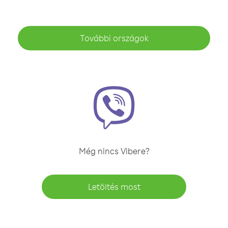
További országok
Még nincs Vibere?
Letöltés most