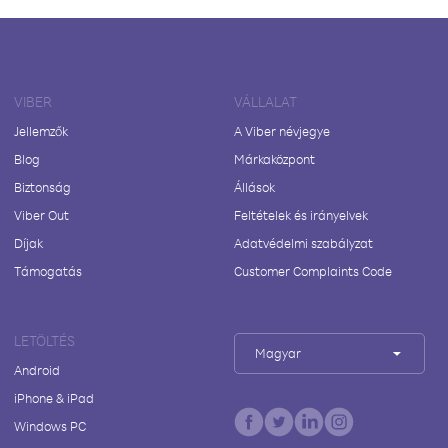
VIBER
VÁLLALAT
Jellemzők
A Viber névjegye
Blog
Márkaközpont
Biztonság
Állások
Viber Out
Feltételek és irányelvek
Díjak
Adatvédelmi szabályzat
Támogatás
Customer Complaints Code
LETÖLTÉS
Magyar
Android
iPhone & iPad
Windows PC