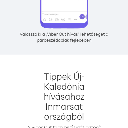
Válassza ki a „Viber Out hívás” lehetőséget a
párbeszédablak fejlécében
Tippek Új-
Kaledónia
hívásához
Inmarsat
országból
A Viber Out több hívásidőt biztosít