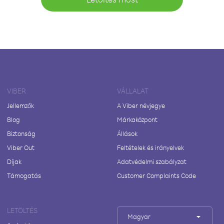
VIBER
VÁLLALAT
Jellemzők
A Viber névjegye
Blog
Márkaközpont
Biztonság
Állások
Viber Out
Feltételek és irányelvek
Díjak
Adatvédelmi szabályzat
Támogatás
Customer Complaints Code
LETÖLTÉS
Magyar