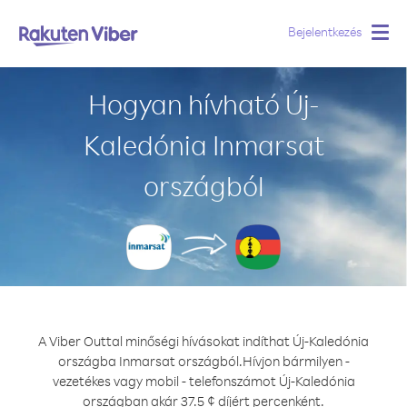
Bejelentkezés
Togg
navig
Hogyan hívható Új-
Kaledónia Inmarsat
országból
A Viber Outtal minőségi hívásokat indíthat Új-Kaledónia
országba Inmarsat országból.
Hívjon bármilyen -
vezetékes vagy mobil - telefonszámot Új-Kaledónia
országban akár 37.5 ¢ díjért percenként.