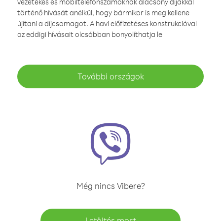
vezetékes és mobiltelefonszámoknak alacsony díjakkal
történő hívását anélkül, hogy bármikor is meg kellene
újítani a díjcsomagot. A havi előfizetéses konstrukcióval
az eddigi hívásait olcsóbban bonyolíthatja le
További országok
Még nincs Vibere?
Letöltés most