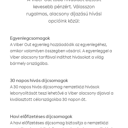
kevesebb pénzért. Válasszon
rugalmas, alacsony díjazású hívási
opcióink közül:
Egyenlegcsomagok
A Viber Out egyenleg hozzáadódik az egyenlegéhez,
amikor valamilyen összegben vásárol. A egyenleggel a
Viber alacsony tarifáival indíthat hívásokat a világ
bármely országába.
30 napos hívás díjcsomagok
A 30 napos hívás díjcsomag nemzetközi hívások
lebonyolítását teszi lehetővé a Viber alacsony díjaival a
kiválasztott célországokba 30 napon át.
Havi előfizetéses díjcsomagok
A havi előfizetéses díjcsomag biztosítja a nemzetközi