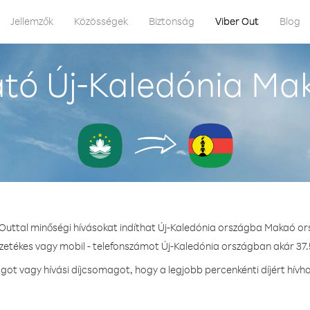
Jellemzők
Közösségek
Biztonság
Viber Out
Blog
tó Új-Kaledónia Ma
 Outtal minőségi hívásokat indíthat Új-Kaledónia országba Makaó or
ezetékes vagy mobil - telefonszámot Új-Kaledónia országban akár 37.5
t vagy hívási díjcsomagot, hogy a legjobb percenkénti díjért hívh