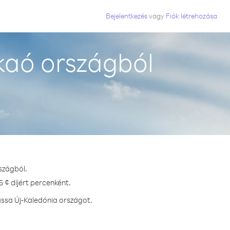
Bejelentkezés
vagy
Fiók létrehozása
kaó országból
szágból.
 ¢ díjért percenként.
assa Új-Kaledónia országot.