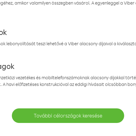
éhez, amikor valamilyen összegben vásárol. A egyenleggel a Viber a
ok
k lebonyolítását teszi lehetővé a Viber alacsony díjaival a kiválas
magok
emzetközi vezetékes és mobiltelefonszámoknak alacsony díjakkal törté
. A havi előfizetéses konstrukcióval az eddigi hívásait olcsóbban bony
További célországok keresése