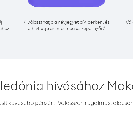
j-
Kiválaszthatja a névjegyet a Viberben, és
Vál
sához
felhívhatja az információs képernyőről
aledónia hívásához Mak
osít kevesebb pénzért. Válasszon rugalmas, alacsony