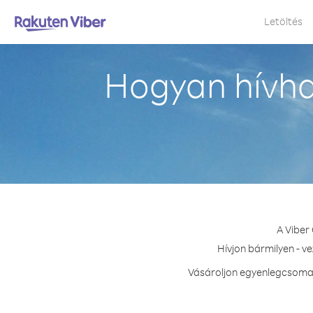
Letöltés
Hogyan hívha
A Viber
Hívjon bármilyen - v
Vásároljon egyenlegcsomago