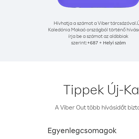
Hívhatja a számot a Viber tárcsázóval.
Ú
Kaledónia Makaó országból történő hívá
írja be a számot az alábbiak
szerint:
+
+
687
Helyi szám
Tippek Új-K
A Viber Out több hívásidőt bizt
Egyenlegcsomagok