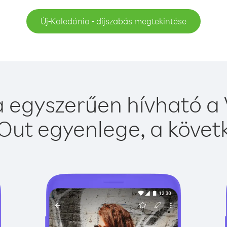
Új-Kaledónia - díjszabás megtekintése
 egyszerűen hívható a 
Out egyenlege, a követk