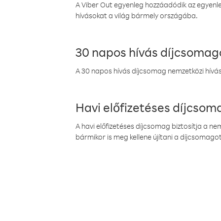
A Viber Out egyenleg hozzáadódik az egyenleg
hívásokat a világ bármely országába.
30 napos hívás díjcsomag
A 30 napos hívás díjcsomag nemzetközi híváso
Havi előfizetéses díjcso
A havi előfizetéses díjcsomag biztosítja a n
bármikor is meg kellene újítani a díjcsomagot