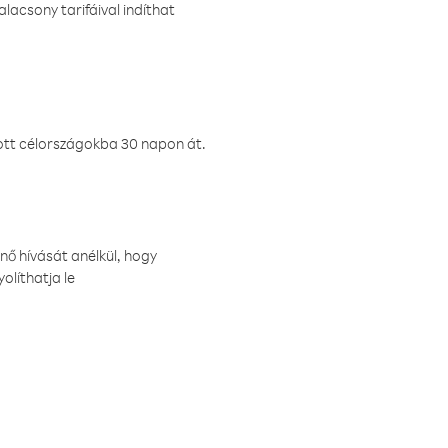
lacsony tarifáival indíthat
ztott célországokba 30 napon át.
nő hívását anélkül, hogy
olíthatja le