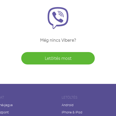
Még nincs Vibere?
Letöltés most
LAT
LETÖLTÉS
 névjegye
Android
özpont
iPhone & iPad