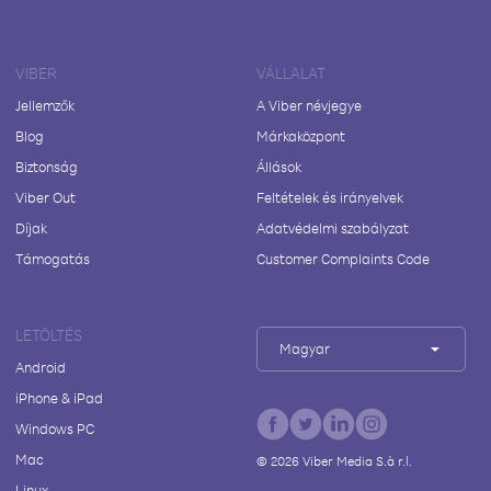
VIBER
VÁLLALAT
Jellemzők
A Viber névjegye
Blog
Márkaközpont
Biztonság
Állások
Viber Out
Feltételek és irányelvek
Díjak
Adatvédelmi szabályzat
Támogatás
Customer Complaints Code
LETÖLTÉS
Magyar
Android
iPhone & iPad
Windows PC
Mac
©
2026
Viber Media S.à r.l.
Linux