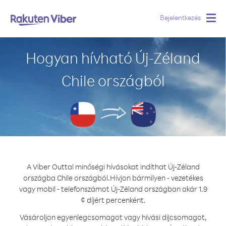
Bejelentkezés
Togg
navig
Hogyan hívható Új-Zéland
Chile országból
A Viber Outtal minőségi hívásokat indíthat Új-Zéland
országba Chile országból.
Hívjon bármilyen - vezetékes
vagy mobil - telefonszámot Új-Zéland országban akár 1.9
¢ díjért percenként.
Vásároljon egyenlegcsomagot vagy hívási díjcsomagot,