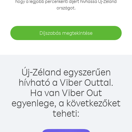
hogy a legjobb percenkénti díjért hívhassa Új-Zéland
országot.
Díjszabás megtekintése
Új-Zéland egyszerűen
hívható a Viber Outtal.
Ha van Viber Out
egyenlege, a következőket
teheti: