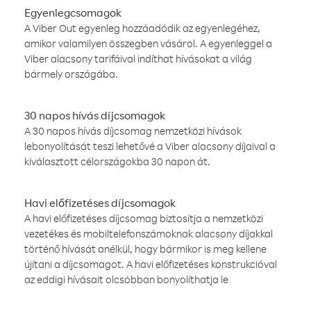
Egyenlegcsomagok
A Viber Out egyenleg hozzáadódik az egyenlegéhez,
amikor valamilyen összegben vásárol. A egyenleggel a
Viber alacsony tarifáival indíthat hívásokat a világ
bármely országába.
30 napos hívás díjcsomagok
A 30 napos hívás díjcsomag nemzetközi hívások
lebonyolítását teszi lehetővé a Viber alacsony díjaival a
kiválasztott célországokba 30 napon át.
Havi előfizetéses díjcsomagok
A havi előfizetéses díjcsomag biztosítja a nemzetközi
vezetékes és mobiltelefonszámoknak alacsony díjakkal
történő hívását anélkül, hogy bármikor is meg kellene
újítani a díjcsomagot. A havi előfizetéses konstrukcióval
az eddigi hívásait olcsóbban bonyolíthatja le