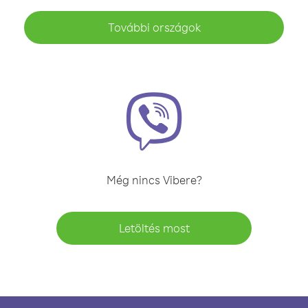
További országok
Még nincs Vibere?
Letöltés most