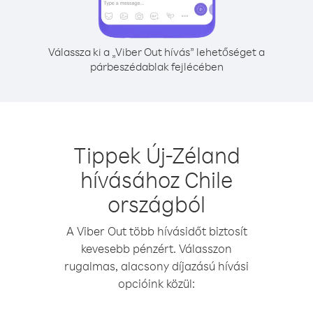
Válassza ki a „Viber Out hívás” lehetőséget a
párbeszédablak fejlécében
Tippek Új-Zéland
hívásához Chile
országból
A Viber Out több hívásidőt biztosít
kevesebb pénzért. Válasszon
rugalmas, alacsony díjazású hívási
opcióink közül: