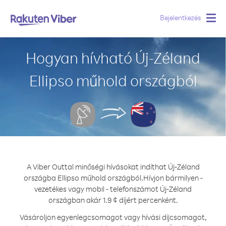
Bejelentkezés
Togg
navig
Hogyan hívható Új-Zéland
Ellipso műhold országból
A Viber Outtal minőségi hívásokat indíthat Új-Zéland
országba Ellipso műhold országból.
Hívjon bármilyen -
vezetékes vagy mobil - telefonszámot Új-Zéland
országban akár 1.9 ¢ díjért percenként.
Vásároljon egyenlegcsomagot vagy hívási díjcsomagot,