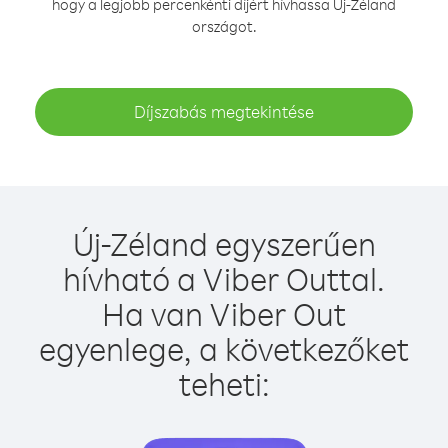
hogy a legjobb percenkénti díjért hívhassa Új-Zéland
országot.
Díjszabás megtekintése
Új-Zéland egyszerűen
hívható a Viber Outtal.
Ha van Viber Out
egyenlege, a következőket
teheti: