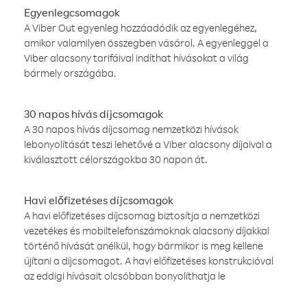
Egyenlegcsomagok
A Viber Out egyenleg hozzáadódik az egyenlegéhez,
amikor valamilyen összegben vásárol. A egyenleggel a
Viber alacsony tarifáival indíthat hívásokat a világ
bármely országába.
30 napos hívás díjcsomagok
A 30 napos hívás díjcsomag nemzetközi hívások
lebonyolítását teszi lehetővé a Viber alacsony díjaival a
kiválasztott célországokba 30 napon át.
Havi előfizetéses díjcsomagok
A havi előfizetéses díjcsomag biztosítja a nemzetközi
vezetékes és mobiltelefonszámoknak alacsony díjakkal
történő hívását anélkül, hogy bármikor is meg kellene
újítani a díjcsomagot. A havi előfizetéses konstrukcióval
az eddigi hívásait olcsóbban bonyolíthatja le