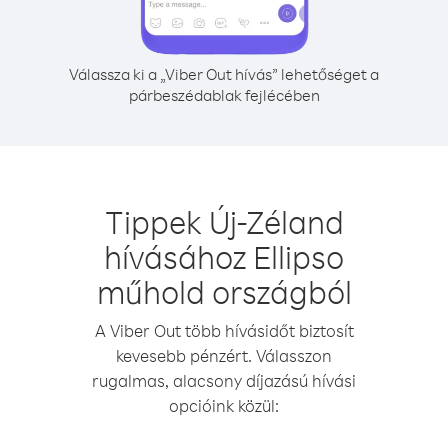
Válassza ki a „Viber Out hívás” lehetőséget a
párbeszédablak fejlécében
Tippek Új-Zéland
hívásához Ellipso
műhold országból
A Viber Out több hívásidőt biztosít
kevesebb pénzért. Válasszon
rugalmas, alacsony díjazású hívási
opcióink közül: