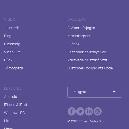
VIBER
VÁLLALAT
Jellemzők
A Viber névjegye
Blog
Márkaközpont
Biztonság
Állások
Viber Out
Feltételek és irányelvek
Díjak
Adatvédelmi szabályzat
Támogatás
Customer Complaints Code
LETÖLTÉS
Magyar
Android
iPhone & iPad
Windows PC
Mac
©
2026
Viber Media S.à r.l.
Linux