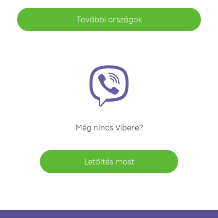
További országok
Még nincs Vibere?
Letöltés most