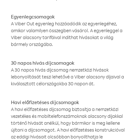
Egyenlegcsomagok
A Viber Out egyenleg hozzáadódik az egyenlegéhez,
amikor valamilyen összegben vásárol. A egyenleggel a
Viber alacsony tarifáival indíthat hívásokat a világ
bármely országába.
30 napos hívás díjcsomagok
A 30 napos hívás díjcsomag nemzetközi hívások
lebonyolítását teszi lehetővé a Viber alacsony díjaival a
kiválasztott célországokba 30 napon át.
Havi előfizetéses díjcsomagok
A havi előfizetéses díjcsomag biztosítja a nemzetközi
vezetékes és mobiltelefonszámoknak alacsony díjakkal
történő hívását anélkül, hogy bármikor is meg kellene
újítani a díjcsomagot. A havi előfizetéses konstrukcióval
az eddigi hívásait olcsóbban bonyolíthatja le