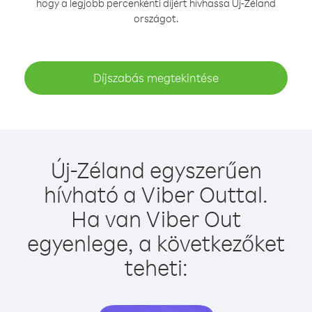
hogy a legjobb percenkénti díjért hívhassa Új-Zéland
országot.
Díjszabás megtekintése
Új-Zéland egyszerűen
hívható a Viber Outtal.
Ha van Viber Out
egyenlege, a következőket
teheti: