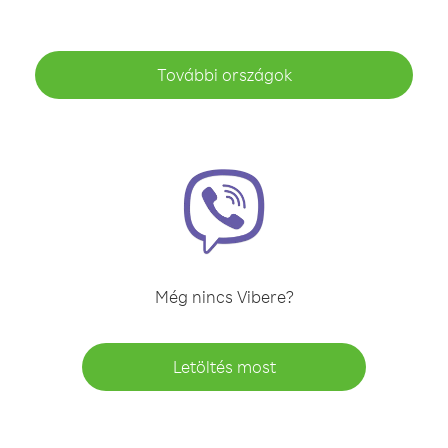
További országok
Még nincs Vibere?
Letöltés most