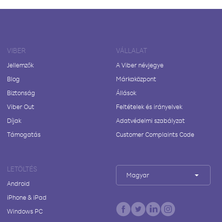
VIBER
VÁLLALAT
Jellemzők
A Viber névjegye
Blog
Márkaközpont
Biztonság
Állások
Viber Out
Feltételek és irányelvek
Díjak
Adatvédelmi szabályzat
Támogatás
Customer Complaints Code
LETÖLTÉS
Magyar
Android
iPhone & iPad
Windows PC