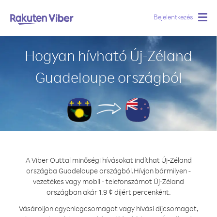
Bejelentkezés
Togg
navig
Hogyan hívható Új-Zéland
Guadeloupe országból
A Viber Outtal minőségi hívásokat indíthat Új-Zéland
országba Guadeloupe országból.
Hívjon bármilyen -
vezetékes vagy mobil - telefonszámot Új-Zéland
országban akár 1.9 ¢ díjért percenként.
Vásároljon egyenlegcsomagot vagy hívási díjcsomagot,