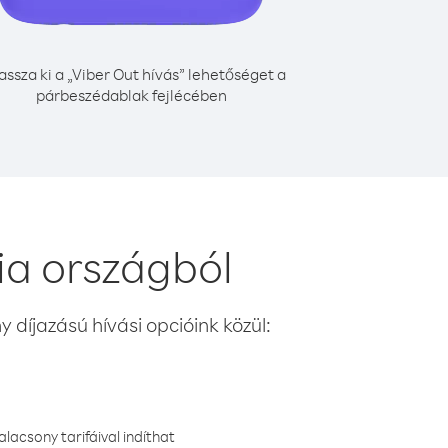
assza ki a „Viber Out hívás” lehetőséget a
párbeszédablak fejlécében
ia országból
 díjazású hívási opcióink közül:
lacsony tarifáival indíthat