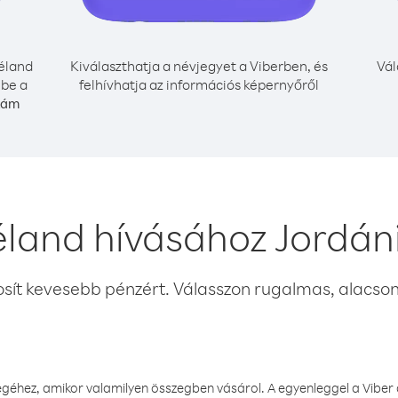
éland
Kiválaszthatja a névjegyet a Viberben, és
Vál
 be a
felhívhatja az információs képernyőről
zám
éland hívásához Jordán
osít kevesebb pénzért. Válasszon rugalmas, alacsony
éhez, amikor valamilyen összegben vásárol. A egyenleggel a Viber a