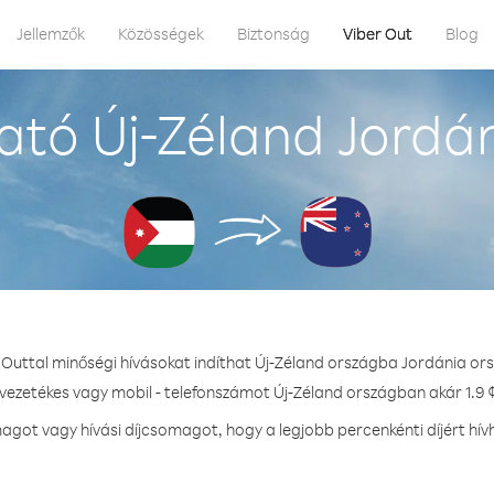
Jellemzők
Közösségek
Biztonság
Viber Out
Blog
tó Új-Zéland Jordá
 Outtal minőségi hívásokat indíthat Új-Zéland országba Jordánia or
 vezetékes vagy mobil - telefonszámot Új-Zéland országban akár 1.9 ¢
got vagy hívási díjcsomagot, hogy a legjobb percenkénti díjért hív