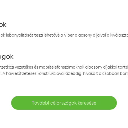
ok
k lebonyolítását teszi lehetővé a Viber alacsony díjaival a kiválas
magok
emzetközi vezetékes és mobiltelefonszámoknak alacsony díjakkal törté
. A havi előfizetéses konstrukcióval az eddigi hívásait olcsóbban bony
További célországok keresése