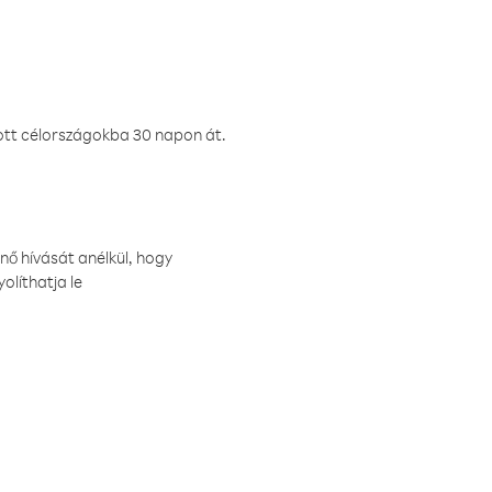
ztott célországokba 30 napon át.
nő hívását anélkül, hogy
olíthatja le