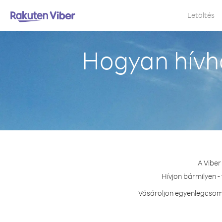
Letöltés
Hogyan hívha
A Viber
Hívjon bármilyen -
Vásároljon egyenlegcsoma