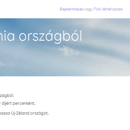
Bejelentkezés
vagy
Fiók létrehozása
nia országból
szágból.
 díjért percenként.
hassa Új-Zéland országot.