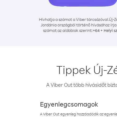
Hívhatja a számot a Viber tárcsázóval.
Új-Z
Jordánia országból történő hívásához írja
számot az alábbiak szerint:
+
+
64
Helyi s
Tippek Új-Z
A Viber Out több hívásidőt bizt
Egyenlegcsomagok
A Viber Out egyenleg hozzáadódik az egyenleg