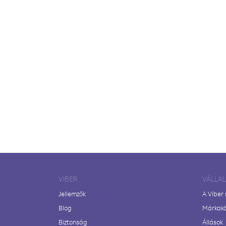
VIBER
VÁLLA
Jellemzők
A Viber
Blog
Márkak
Biztonság
Állások