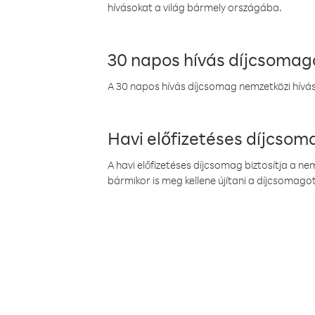
hívásokat a világ bármely országába.
30 napos hívás díjcsomag
A 30 napos hívás díjcsomag nemzetközi híváso
Havi előfizetéses díjcso
A havi előfizetéses díjcsomag biztosítja a n
bármikor is meg kellene újítani a díjcsomagot