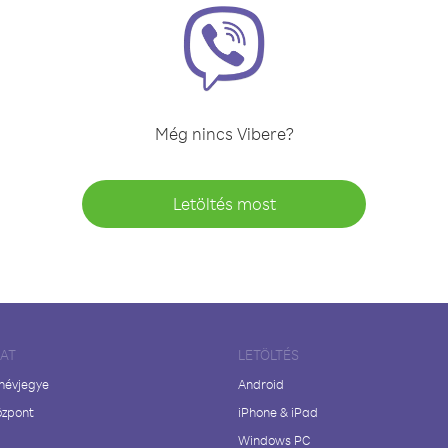
Még nincs Vibere?
Letöltés most
LAT
LETÖLTÉS
 névjegye
Android
özpont
iPhone & iPad
Windows PC