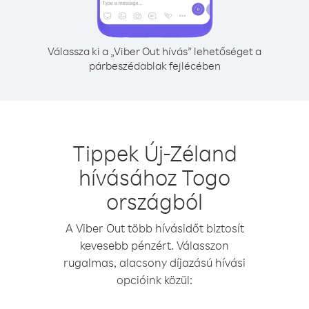
Válassza ki a „Viber Out hívás” lehetőséget a
párbeszédablak fejlécében
Tippek Új-Zéland
hívásához Togo
országból
A Viber Out több hívásidőt biztosít
kevesebb pénzért. Válasszon
rugalmas, alacsony díjazású hívási
opcióink közül: