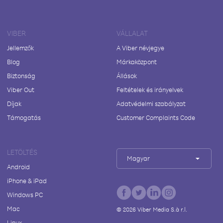
VIBER
VÁLLALAT
Jellemzők
A Viber névjegye
Blog
Márkaközpont
Biztonság
Állások
Viber Out
Feltételek és irányelvek
Díjak
Adatvédelmi szabályzat
Támogatás
Customer Complaints Code
LETÖLTÉS
Magyar
Android
iPhone & iPad
Windows PC
Mac
©
2026
Viber Media S.à r.l.
Linux