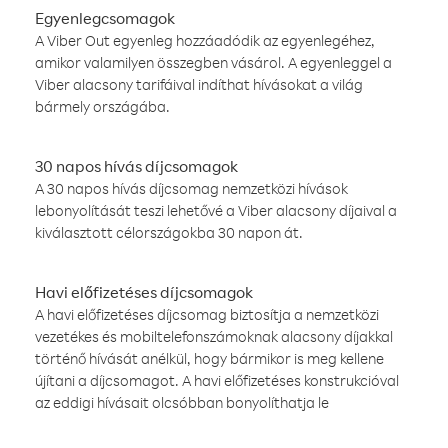
Egyenlegcsomagok
A Viber Out egyenleg hozzáadódik az egyenlegéhez,
amikor valamilyen összegben vásárol. A egyenleggel a
Viber alacsony tarifáival indíthat hívásokat a világ
bármely országába.
30 napos hívás díjcsomagok
A 30 napos hívás díjcsomag nemzetközi hívások
lebonyolítását teszi lehetővé a Viber alacsony díjaival a
kiválasztott célországokba 30 napon át.
Havi előfizetéses díjcsomagok
A havi előfizetéses díjcsomag biztosítja a nemzetközi
vezetékes és mobiltelefonszámoknak alacsony díjakkal
történő hívását anélkül, hogy bármikor is meg kellene
újítani a díjcsomagot. A havi előfizetéses konstrukcióval
az eddigi hívásait olcsóbban bonyolíthatja le