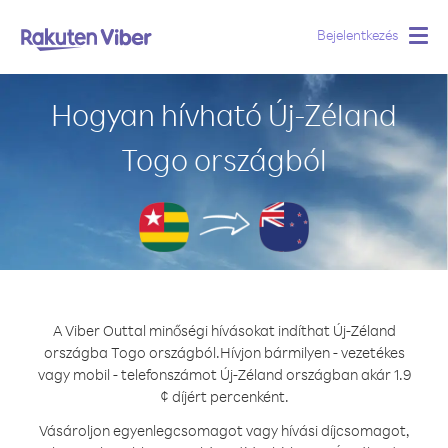
Bejelentkezés
Togg
navig
Hogyan hívható Új-Zéland
Togo országból
A Viber Outtal minőségi hívásokat indíthat Új-Zéland
országba Togo országból.
Hívjon bármilyen - vezetékes
vagy mobil - telefonszámot Új-Zéland országban akár 1.9
¢ díjért percenként.
Vásároljon egyenlegcsomagot vagy hívási díjcsomagot,