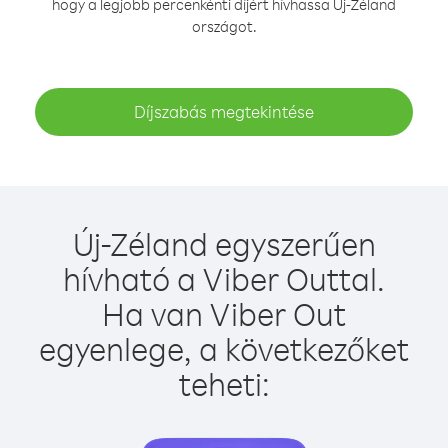
hogy a legjobb percenkénti díjért hívhassa Új-Zéland
országot.
Díjszabás megtekintése
Új-Zéland egyszerűen
hívható a Viber Outtal.
Ha van Viber Out
egyenlege, a következőket
teheti: