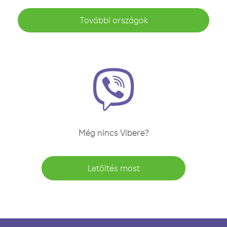
További országok
Még nincs Vibere?
Letöltés most